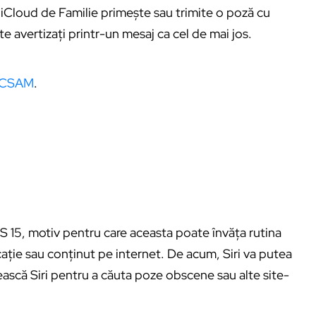
l iCloud de Familie primește sau trimite o poză cu
nte avertizați printr-un mesaj ca cel de mai jos.
ă CSAM
.
iOS 15, motiv pentru care aceasta poate învăța rutina
cație sau conținut pe internet. De acum, Siri va putea
losească Siri pentru a căuta poze obscene sau alte site-