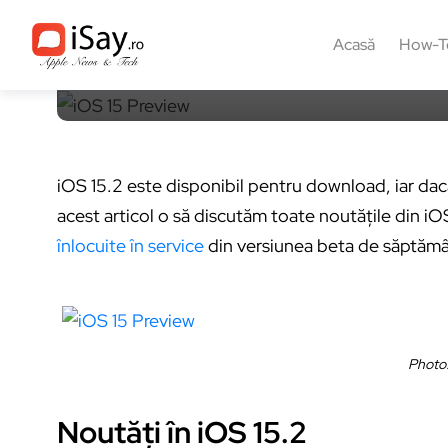
15 decembrie 2021, 14:05
4 min
Acasă
How-T
iOS 15.2 este disponibil pentru download, iar dacă
acest articol o să discutăm toate noutățile din i
înlocuite în service
din versiunea beta de săptăm
Photo
Noutăți în iOS 15.2