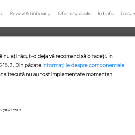
1
11
o
Review & Unboxing
Oferte speciale
În trafic
Despr
 nu ați făcut-o deja vă recomand să o faceți. În
OS 15.2. Din păcate
informațiile despre componentele
âna trecută nu au fost implementate momentan.
: apple.com