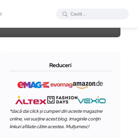
e
Reduceri
*dacă dai click și cumperi din aceste magazine
online, vei susține acest blog. Imaginile conțin
linkuri afiliate către acestea. Mulțumesc!