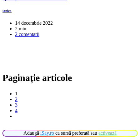
ionica
14 decembrie 2022
2 min
2 comentarii
Paginație articole
1
2
3
4
Adaugă
iSay.ro
ca sursă preferată sau
activează