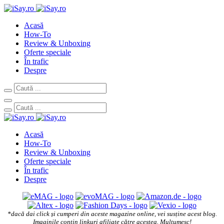
Acasă
How-To
Review & Unboxing
Oferte speciale
În trafic
Despre
Acasă
How-To
Review & Unboxing
Oferte speciale
În trafic
Despre
*dacă dai click și cumperi din aceste magazine online, vei susține acest blog.
Imaginile conțin linkuri afiliate către acestea. Mulțumesc!