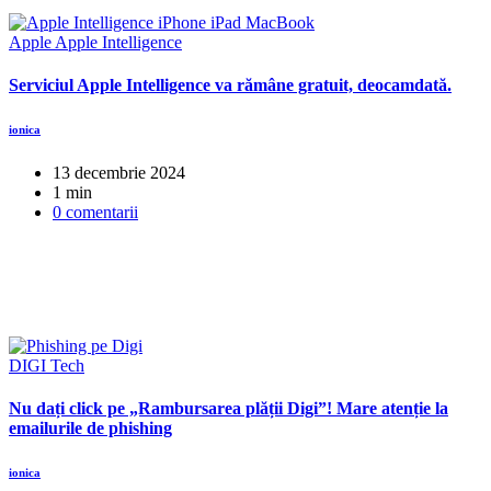
Apple
Apple Intelligence
Serviciul Apple Intelligence va rămâne gratuit, deocamdată.
ionica
13 decembrie 2024
1 min
0 comentarii
DIGI
Tech
Nu dați click pe „Rambursarea plății Digi”! Mare atenție la
emailurile de phishing
ionica