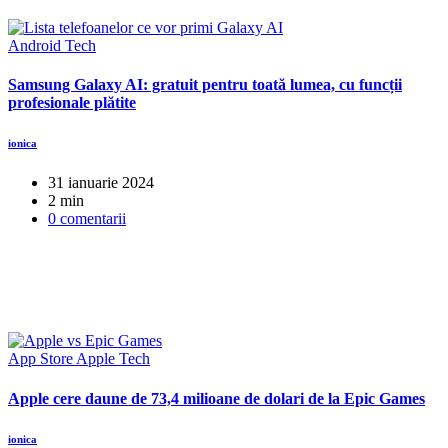
Android
Tech
Samsung Galaxy AI: gratuit pentru toată lumea, cu funcții
profesionale plătite
ionica
31 ianuarie 2024
2 min
0 comentarii
App Store
Apple
Tech
Apple cere daune de 73,4 milioane de dolari de la Epic Games
ionica