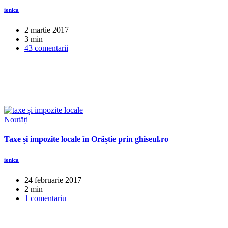
ionica
2 martie 2017
3 min
43 comentarii
Noutăți
Taxe și impozite locale în Orăștie prin ghiseul.ro
ionica
24 februarie 2017
2 min
1 comentariu