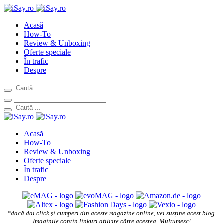
Acasă
How-To
Review & Unboxing
Oferte speciale
În trafic
Despre
Acasă
How-To
Review & Unboxing
Oferte speciale
În trafic
Despre
*dacă dai click și cumperi din aceste magazine online, vei susține acest blog.
Imaginile conțin linkuri afiliate către acestea. Mulțumesc!