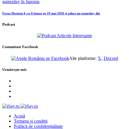
Forza Horizon 6 va fi lansat pe 19 mai 2026 și aduce un gameplay din
Podcast
Comunitate Facebook
Alte platforme:
𝕏
,
Discord
Urmărește-mă:
Acasă
Termeni și condiții
Politică de confidențialitate