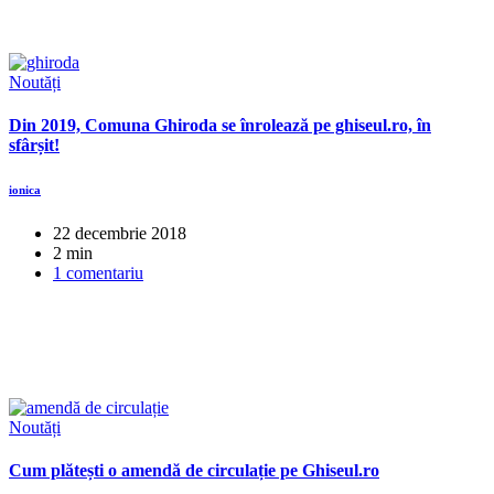
Noutăți
Din 2019, Comuna Ghiroda se înrolează pe ghiseul.ro, în
sfârșit!
ionica
22 decembrie 2018
2 min
1 comentariu
Noutăți
Cum plătești o amendă de circulație pe Ghiseul.ro