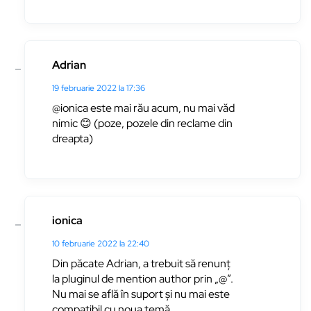
Adrian
19 februarie 2022 la 17:36
@ionica este mai rău acum, nu mai văd
nimic 😊 (poze, pozele din reclame din
dreapta)
ionica
10 februarie 2022 la 22:40
Din păcate Adrian, a trebuit să renunț
la pluginul de mention author prin „@”.
Nu mai se află în suport și nu mai este
compatibil cu noua temă.