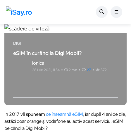
DIGI
eSIM în curând la Digi Mobil?
ionica
28 iulie 2021, 11:54
2 min
27
372
În 2017 vă spuneam
ce înseamnă eSIM
, iar după 4 ani de zile,
astăzi doar orange și vodafone au activ acest serviciu. eSIM
pe când la Digi Mobil?