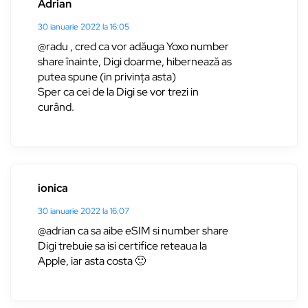
Adrian
30 ianuarie 2022 la 16:05
@radu , cred ca vor adăuga Yoxo number
share înainte, Digi doarme, hibernează as
putea spune (in privința asta)
Sper ca cei de la Digi se vor trezi in
curând.
ionica
30 ianuarie 2022 la 16:07
@adrian ca sa aibe eSIM si number share
Digi trebuie sa isi certifice reteaua la
Apple, iar asta costa 🙂