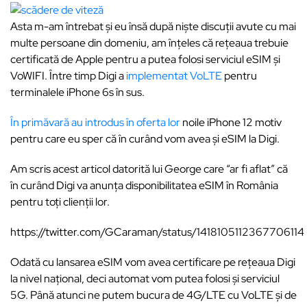
Asta m-am întrebat și eu însă după niște discuții avute cu mai
multe persoane din domeniu, am înțeles că rețeaua trebuie
certificată de Apple pentru a putea folosi serviciul eSIM și
VoWIFI. Între timp Digi a
implementat VoLTE
pentru
terminalele iPhone 6s în sus.
În primăvară au introdus în oferta lor
noile iPhone 12 motiv
pentru care eu sper că în curând vom avea și eSIM la Digi.
Am scris acest articol datorită lui George care “ar fi aflat” că
în curând Digi va anunța disponibilitatea eSIM în România
pentru toți clienții lor.
https://twitter.com/GCaraman/status/1418105112367706114
Odată cu lansarea eSIM vom avea certificare pe rețeaua Digi
la nivel național, deci automat vom putea folosi și serviciul
5G. Până atunci ne putem bucura de 4G/LTE cu VoLTE și de