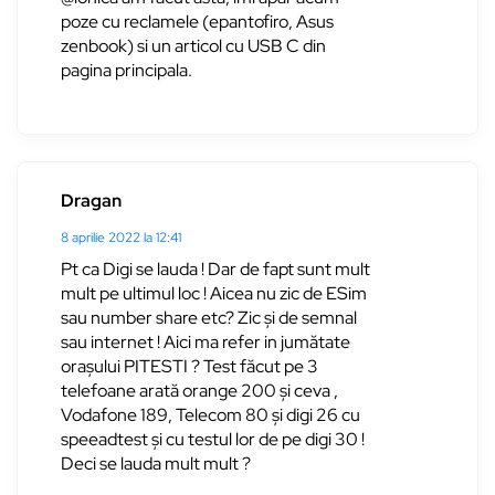
poze cu reclamele (epantofiro, Asus
zenbook) si un articol cu USB C din
pagina principala.
Dragan
8 aprilie 2022 la 12:41
Pt ca Digi se lauda ! Dar de fapt sunt mult
mult pe ultimul loc ! Aicea nu zic de ESim
sau number share etc? Zic și de semnal
sau internet ! Aici ma refer in jumătate
orașului PITESTI ? Test făcut pe 3
telefoane arată orange 200 și ceva ,
Vodafone 189, Telecom 80 și digi 26 cu
speeadtest și cu testul lor de pe digi 30 !
Deci se lauda mult mult ?