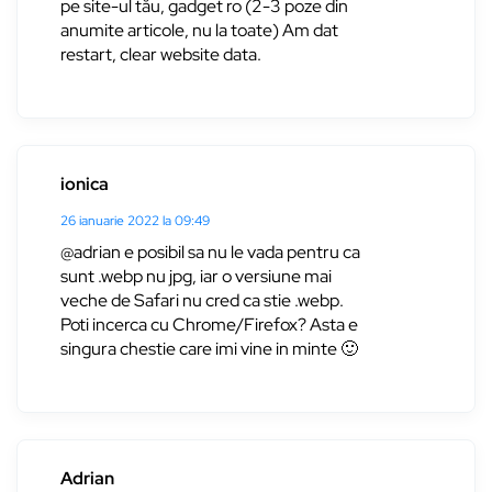
pe site-ul tău, gadget ro (2-3 poze din
anumite articole, nu la toate) Am dat
restart, clear website data.
ionica
26 ianuarie 2022 la 09:49
@adrian e posibil sa nu le vada pentru ca
sunt .webp nu jpg, iar o versiune mai
veche de Safari nu cred ca stie .webp.
Poti incerca cu Chrome/Firefox? Asta e
singura chestie care imi vine in minte 🙂
Adrian