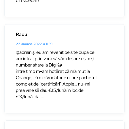
din sidebar?
Radu
27 ianuarie 2022 la 11:59
@adrian și eu am revenit pe site după ce
am intrat prin vară să văd despre esim și
number share la Digi 😀
între timp m-am hotărât că mă mut la
Orange, că nici Vodafone n-are pachetul
complet de “certificări” Apple… nu-mi
prea vine să dau €15/lună în loc de
€3/lună, dar…