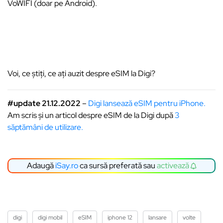
VoWIFI (doar pe Android).
Voi, ce știți, ce ați auzit despre eSIM la Digi?
#update 21.12.2022
–
Digi lansează eSIM pentru iPhone.
Am scris și un articol despre eSIM de la Digi după
3
săptămâni de utilizare.
Adaugă
iSay.ro
ca sursă preferată sau
activează
digi
digi mobil
eSIM
iphone 12
lansare
volte