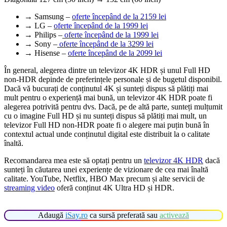
→ Samsung –
oferte începând de la 2159 lei
→ LG –
oferte începând de la 1999 lei
→ Philips –
oferte începând de la 1999 lei
→ Sony –
oferte începând de la 3299 lei
→ Hisense –
oferte începând de la 2099 lei
În general, alegerea dintre un televizor 4K HDR și unul Full HD
non-HDR depinde de preferințele personale și de bugetul disponibil.
Dacă vă bucurați de conținutul 4K și sunteți dispus să plătiți mai
mult pentru o experiență mai bună, un televizor 4K HDR poate fi
alegerea potrivită pentru dvs. Dacă, pe de altă parte, sunteți mulțumit
cu o imagine Full HD și nu sunteți dispus să plătiți mai mult, un
televizor Full HD non-HDR poate fi o alegere mai puțin bună în
contextul actual unde conținutul digital este distribuit la o calitate
înaltă.
Recomandarea mea este să optați pentru un
televizor 4K HDR
dacă
sunteți în căutarea unei experiențe de vizionare de cea mai înaltă
calitate. YouTube, Netflix, HBO Max precum și alte servicii de
streaming video
oferă conținut 4K Ultra HD și HDR.
Adaugă
iSay.ro
ca sursă preferată sau
activează