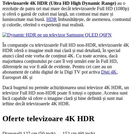
Televizoarele 4K HDR (Ultra HD High Dynamic Range)
au o
rezoluție de patru ori mai mare decât televizoarele Full HD (1080p)
și oferă o gamă de culori mai largă, un contrast mai mare și
luminozitate mai bună.
HDR
îmbunătățește, de asemenea, contrastul
și culorile, oferind o experiență mai realistă.
În comparație cu televizoarele Full HD non-HDR, televizoarele 4K
HDR oferă o imagine mult mai clară și mai detaliată, în special
atunci când este vorba de conținut 4K. Cu toate acestea, dacă
majoritatea conținutului pe care îl veți urmări este în Full HD,
diferențele nu vor fi atât de evidente. Pentru cei care au un
abonament de cablu digital de la Digi TV pot activa
Digi 4K
,
Eurosport 4K și
Dacă bugetul nu permite achiziționarea unui televizor 4K HDR, un
televizor Full HD non-HDR poate fi totuși o opțiune. Acestea sunt
încă capabile să ofere o imagine clară și bine definită și sunt mai
ieftine decât televizoarele 4K HDR.
Oferte televizoare 4K HDR
Diagonală 127 cm (50 inch) → 152 cm (60 inch)