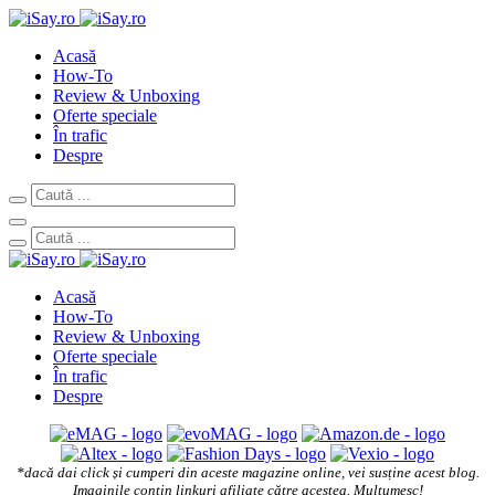
Acasă
How-To
Review & Unboxing
Oferte speciale
În trafic
Despre
Acasă
How-To
Review & Unboxing
Oferte speciale
În trafic
Despre
*dacă dai click și cumperi din aceste magazine online, vei susține acest blog.
Imaginile conțin linkuri afiliate către acestea. Mulțumesc!