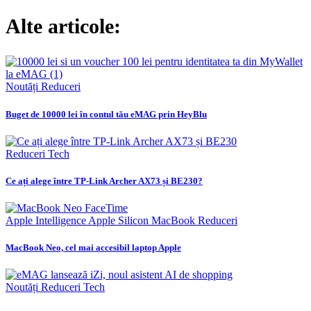
Alte articole:
Noutăți
Reduceri
Buget de 10000 lei în contul tău eMAG prin HeyBlu
Reduceri
Tech
Ce ați alege între TP-Link Archer AX73 și BE230?
Apple Intelligence
Apple Silicon
MacBook
Reduceri
MacBook Neo, cel mai accesibil laptop Apple
Noutăți
Reduceri
Tech