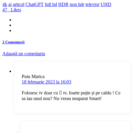
4k
ai
articol
ChatGPT
full hd
HDR
non hdr
televior
UHD
47
Likes
2 Comentarii
Adaugă un comentariu
Puiu Marica
18 februarie 2023 la 16:03
Folosesc tv doar cu  tv, foarte puțin și pe cablu ! Ce
sa iau unul nou? Nu vreau neaparat Smart!