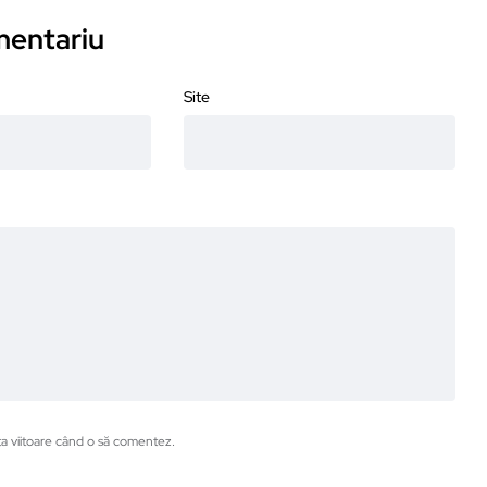
omentariu
Site
ta viitoare când o să comentez.