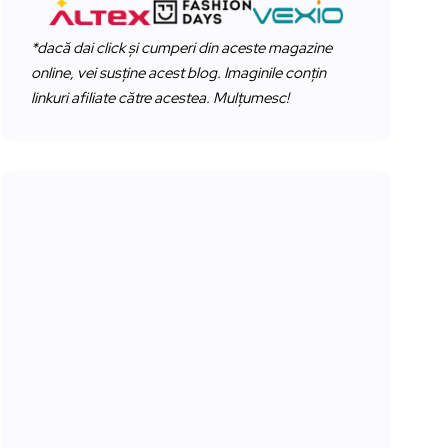
*dacă dai click și cumperi din aceste magazine
online, vei susține acest blog. Imaginile conțin
linkuri afiliate către acestea. Mulțumesc!