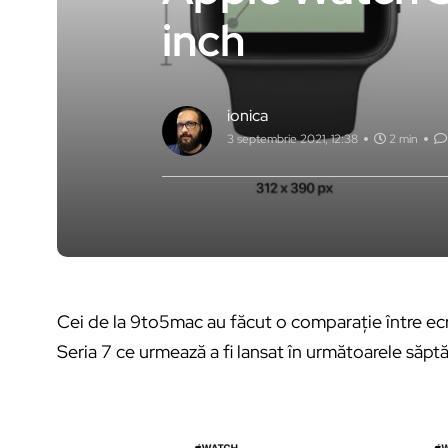
inch
ionica
3 septembrie 2021, 12:38
2 min
Cei de la 9to5mac au făcut o comparație între ecr
Seria 7 ce urmează a fi lansat în următoarele săpt