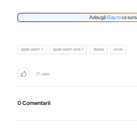
Adaugă
iSay.ro
ca surs
apple watch 7
apple watch seria 7
display
ecran
27
Likes
0 Comentarii