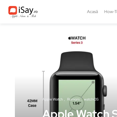
Acasă
How-T
Apple Watch
Rumors
watchOS
Apple Watch S