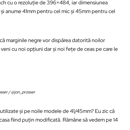
inch cu o rezoluție de 396×484, iar dimensiunea
e și anume 41mm pentru cel mic și 45mm pentru cel
că marginile negre vor dispărea datorită noilor
veni cu noi opțiuni dar și noi fețe de ceas pe care le
sser / @jon_prosser
utilizate și pe noile modele de 41/45mm? Eu zic că
rcasa fiind puțin modificată. Rămâne să vedem pe 14