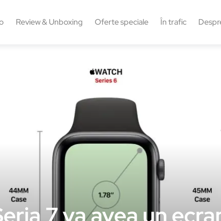
o
Review & Unboxing
Oferte speciale
În trafic
Despr
eria 7 va avea un ecra