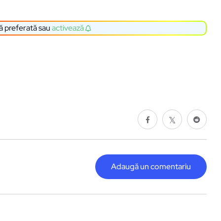
ă preferată sau
activează
Adaugă un comentariu