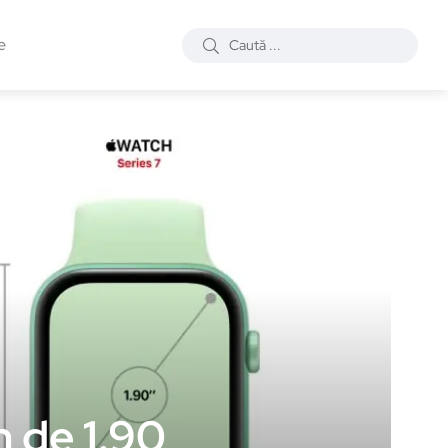
e
n de 1.90