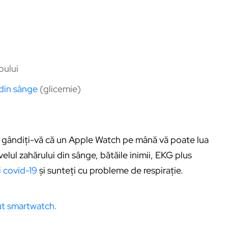
pului
 din sânge
(glicemie)
, gândiți-vă că un Apple Watch pe mână vă poate lua
elul zahărului din sânge, bătăile inimii, EKG plus
i covid-19
și sunteți cu probleme de respirație.
ut smartwatch.