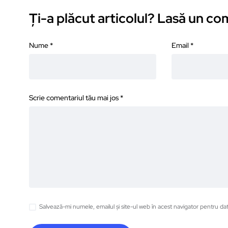
Ți-a plăcut articolul? Lasă un c
Nume
*
Email
*
Scrie comentariul tău mai jos
*
Salvează-mi numele, emailul și site-ul web în acest navigator pentru da