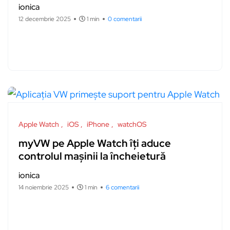
ionica
12 decembrie 2025
1 min
0 comentarii
Apple Watch
iOS
iPhone
watchOS
myVW pe Apple Watch îţi aduce
controlul maşinii la încheietură
ionica
14 noiembrie 2025
1 min
6 comentarii