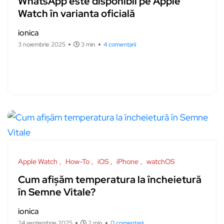
WhatsApp este disponibil pe Apple
Watch în varianta oficială
ionica
3 noiembrie 2025
3 min
4 comentarii
Apple Watch
How-To
iOS
iPhone
watchOS
Cum afișăm temperatura la încheietură
în Semne Vitale?
ionica
24 septembrie 2025
2 min
0 comentarii