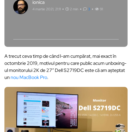
ionica
4 martie 2021, 21:11
2 min
3
91
A trecut ceva timp de când l-am cumpărat, mai exact în
octombrie 2019, motivul pentru care public acum unboxing-
ul monitorului 2K de 27″ Dell S2719DC este că am așteptat
un
nou MacBook Pro
.