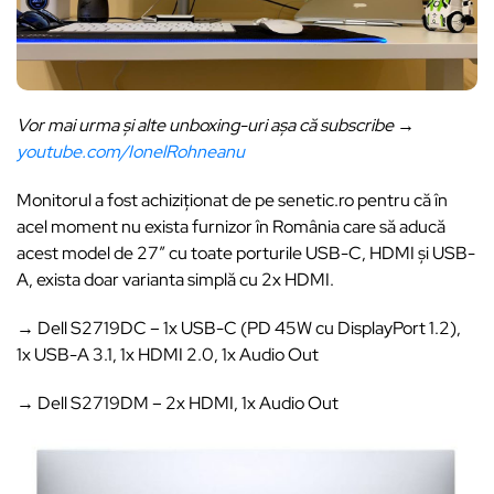
Vor mai urma și alte unboxing-uri așa că subscribe →
youtube.com/IonelRohneanu
Monitorul a fost achiziționat de pe senetic.ro pentru că în
acel moment nu exista furnizor în România care să aducă
acest model de 27″ cu toate porturile USB-C, HDMI și USB-
A, exista doar varianta simplă cu 2x HDMI.
→ Dell S2719DC – 1x USB-C (PD 45W cu DisplayPort 1.2),
1x USB-A 3.1, 1x HDMI 2.0, 1x Audio Out
→ Dell S2719DM – 2x HDMI, 1x Audio Out