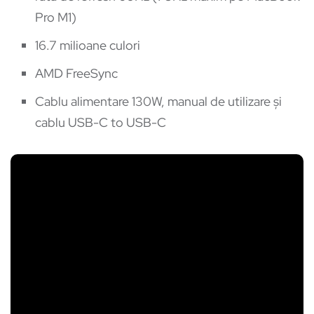
Pro M1)
16.7 milioane culori
AMD FreeSync
Cablu alimentare 130W, manual de utilizare și
cablu USB-C to USB-C