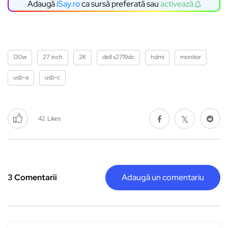
Adaugă
iSay.ro
ca sursă preferată sau
activează
130w
27 inch
2K
dell s2719dc
hdmi
monitor
usb-a
usb-c
42
Likes
3 Comentarii
Adaugă un comentariu