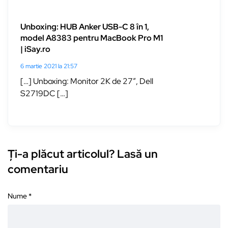
Unboxing: HUB Anker USB-C 8 în 1,
model A8383 pentru MacBook Pro M1
| iSay.ro
6 martie 2021 la 21:57
[…] Unboxing: Monitor 2K de 27″, Dell
S2719DC […]
Ți-a plăcut articolul? Lasă un
comentariu
Nume
*