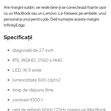
Are margini subțiri, se vede bine și se conectează foarte ușor
cu un MacBook sau un Lenovo. Le folosesc pe ambele, unul
personal și unul pentru job. Dell numește aceste margini
InfinityEdge.
Specificații
diagonală de 27 inch
IPS, WQHD, 2560 x 1440
LED, 16:9 wide
luminozitate 600 cd/m2
timp de răspuns 8ms
contrast 1000:1
rată de refresh 60Hz (75Hz maxim pe MacBook