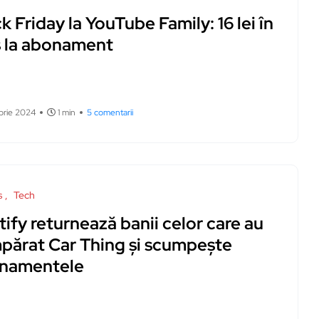
k Friday la YouTube Family: 16 lei în
s la abonament
brie 2024
1 min
5 comentarii
s
Tech
ify returnează banii celor care au
părat Car Thing și scumpește
namentele