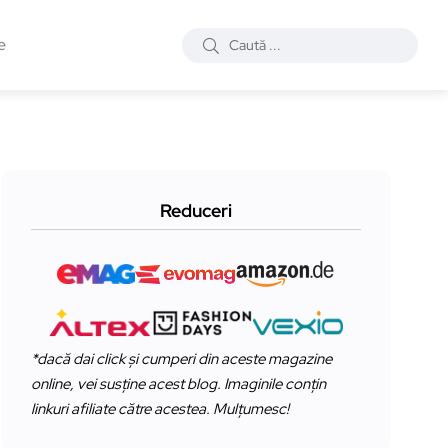
e
Reduceri
*dacă dai click și cumperi din aceste magazine
online, vei susține acest blog. Imaginile conțin
linkuri afiliate către acestea. Mulțumesc!