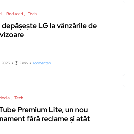
d
Reduceri
Tech
 depășește LG la vânzările de
evizoare
e 2025
2 min
1 comentariu
Media
Tech
Tube Premium Lite, un nou
nament fără reclame și atât