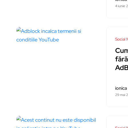
4 iunie 
Social 
Cum 
fără
AdB
ionica
29 mai 