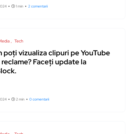
2024
1 min
2 comentarii
Media
Tech
poți vizualiza clipuri pe YouTube
 reclame? Faceți update la
lock.
2024
2 min
0 comentarii