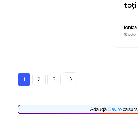
toți
ionica
18 octo
1
2
3
Adaugă
iSay.ro
ca surs