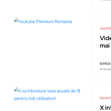
macOS
Vid
mai
ionica
15 ianua
Social 
X in