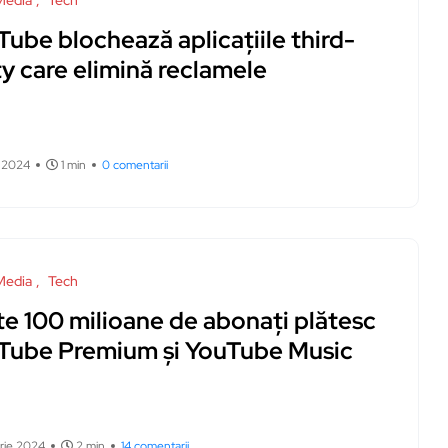
Media
Tech
ube blochează aplicațiile third-
y care elimină reclamele
e 2024
1 min
0 comentarii
Media
Tech
te 100 milioane de abonați plătesc
Tube Premium și YouTube Music
rie 2024
2 min
14 comentarii