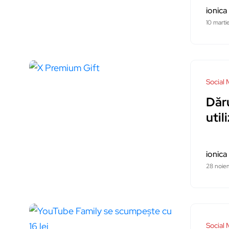
ionica
10 mart
Social 
Dăr
util
ionica
28 noie
Social 