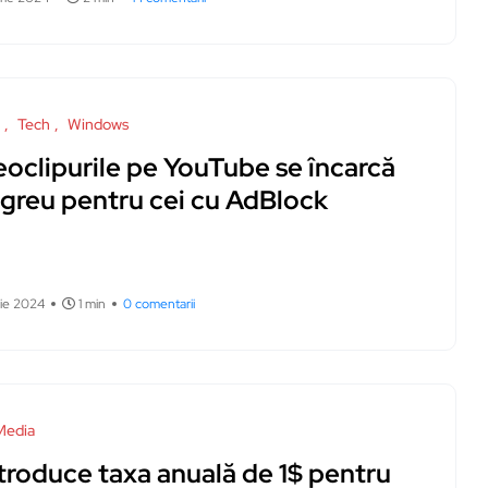
Tech
Windows
eoclipurile pe YouTube se încarcă
 greu pentru cei cu AdBlock
rie 2024
1 min
0 comentarii
Media
troduce taxa anuală de 1$ pentru