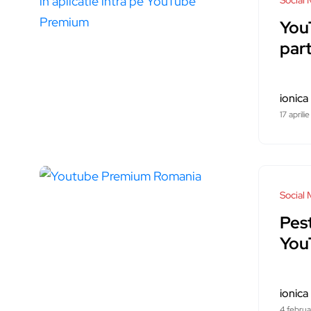
Social 
YouT
part
ionica
17 aprili
Social 
Pes
You
ionica
4 februa