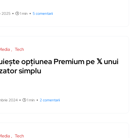
ie 2025
1 min
5 comentarii
Media
Tech
uiește opțiunea Premium pe 𝕏 unui
izator simplu
mbrie 2024
1 min
2 comentarii
Media
Tech