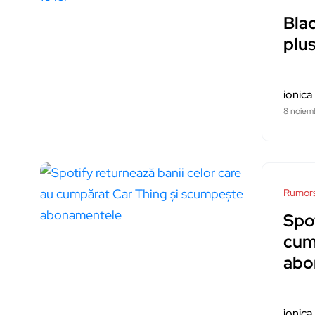
Blac
plu
ionica
8 noiem
Rumor
Spot
cum
abo
ionica