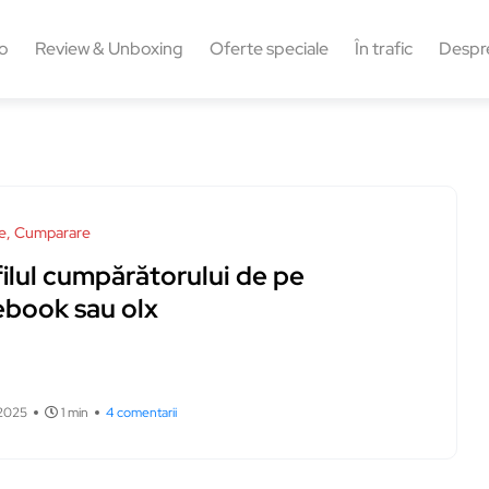
o
Review & Unboxing
Oferte speciale
În trafic
Despr
e, Cumparare
ilul cumpărătorului de pe
ebook sau olx
 2025
1 min
4 comentarii