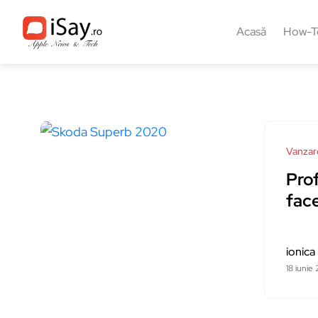
Acasă
How-T
Vanzar
Prof
fac
ionica
18 iunie