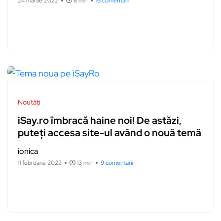
24 martie 2022
8 min
16 comentarii
Noutăți
iSay.ro îmbracă haine noi! De astăzi,
puteți accesa site-ul având o nouă temă
ionica
11 februarie 2022
13 min
9 comentarii