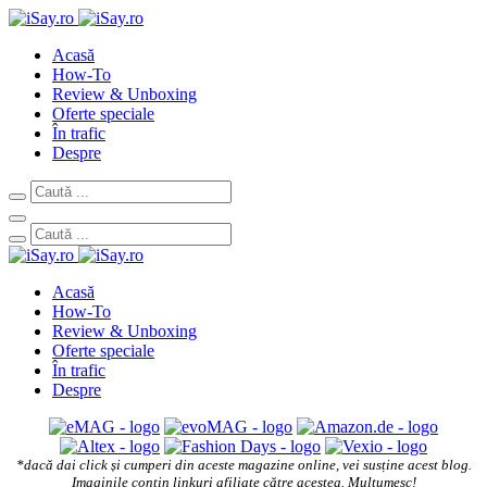
Acasă
How-To
Review & Unboxing
Oferte speciale
În trafic
Despre
Acasă
How-To
Review & Unboxing
Oferte speciale
În trafic
Despre
*dacă dai click și cumperi din aceste magazine online, vei susține acest blog.
Imaginile conțin linkuri afiliate către acestea. Mulțumesc!