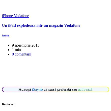
iPhone
Vodafone
Un iPad explodeaza intr-un magazin Vodafone
ionica
9 noiembrie 2013
1 min
0 comentarii
Adaugă
iSay.ro
ca sursă preferată sau
activează
Reduceri