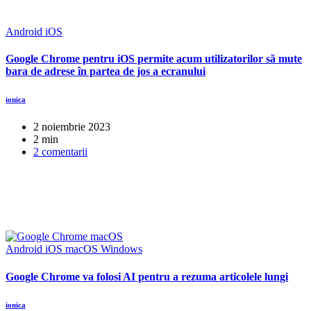
Android
iOS
Google Chrome pentru iOS permite acum utilizatorilor să mute
bara de adrese în partea de jos a ecranului
ionica
2 noiembrie 2023
2 min
2 comentarii
Android
iOS
macOS
Windows
Google Chrome va folosi AI pentru a rezuma articolele lungi
ionica