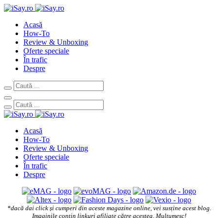
Acasă
How-To
Review & Unboxing
Oferte speciale
În trafic
Despre
Acasă
How-To
Review & Unboxing
Oferte speciale
În trafic
Despre
*dacă dai click și cumperi din aceste magazine online, vei susține acest blog.
Imaginile conțin linkuri afiliate către acestea. Mulțumesc!