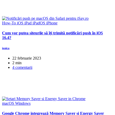
How-To
iOS
iPad
iPadOS
iPhone
Cum vor putea siteurile să îți trimită notificări push în iOS
16.4?
ionica
22 februarie 2023
2 min
4 comentarii
macOS
Windows
Google Chrome integrează Memory Saver și Energy Saver