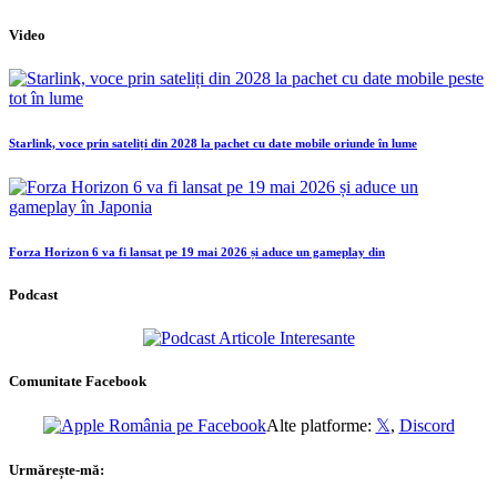
Video
Starlink, voce prin sateliți din 2028 la pachet cu date mobile oriunde în lume
Forza Horizon 6 va fi lansat pe 19 mai 2026 și aduce un gameplay din
Podcast
Comunitate Facebook
Alte platforme:
𝕏
,
Discord
Urmărește-mă: