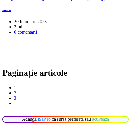
ionica
20 februarie 2023
2 min
0 comentarii
Paginație articole
1
2
3
Adaugă
iSay.ro
ca sursă preferată sau
activează