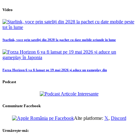
Video
Starlink, voce prin sateliți din 2028 la pachet cu date mobile oriunde în lume
Forza Horizon 6 va fi lansat pe 19 mai 2026 și aduce un gameplay din
Podcast
Comunitate Facebook
Alte platforme:
𝕏
,
Discord
Urmărește-mă: