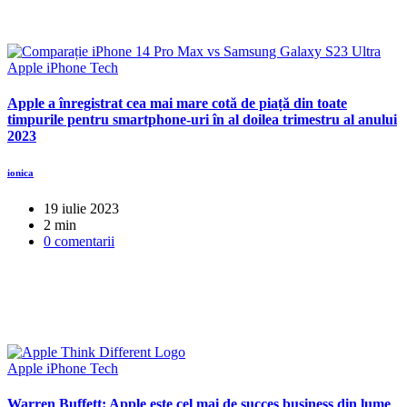
Apple
iPhone
Tech
Apple a înregistrat cea mai mare cotă de piață din toate
timpurile pentru smartphone-uri în al doilea trimestru al anului
2023
ionica
19 iulie 2023
2 min
0 comentarii
Apple
iPhone
Tech
Warren Buffett: Apple este cel mai de succes business din lume