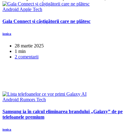
Android
Apple
Tech
Gala Connect și câștigătorii care ne plătesc
ionica
28 martie 2025
1 min
2 comentarii
Android
Rumors
Tech
Samsung ia în calcul eliminarea brandului „Galaxy” de pe
telefoanele premium
ionica