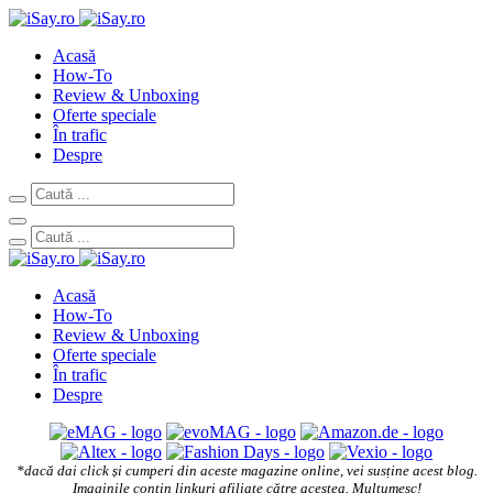
Acasă
How-To
Review & Unboxing
Oferte speciale
În trafic
Despre
Acasă
How-To
Review & Unboxing
Oferte speciale
În trafic
Despre
*dacă dai click și cumperi din aceste magazine online, vei susține acest blog.
Imaginile conțin linkuri afiliate către acestea. Mulțumesc!