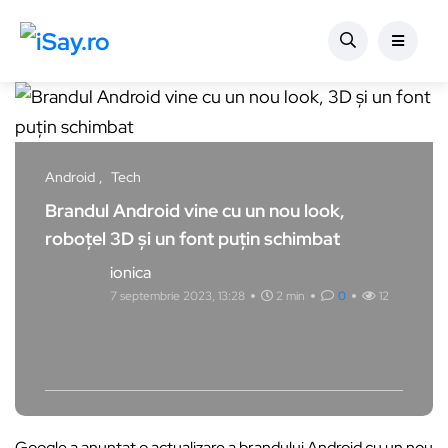
Android
Tech
Brandul Android vine cu un nou look,
roboțel 3D și un font puțin schimbat
ionica
7 septembrie 2023, 13:28
2 min
0
12
Google a anunțat o actualizare a brandului Android cu un nou