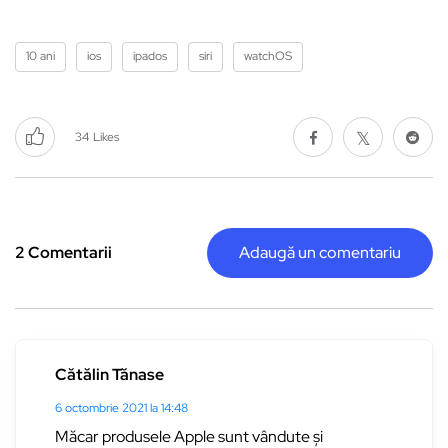
10 ani
ios
ipados
siri
watchOS
34
Likes
2 Comentarii
Adaugă un comentariu
Cătălin Tănase
6 octombrie 2021 la 14:48
Măcar produsele Apple sunt vândute și