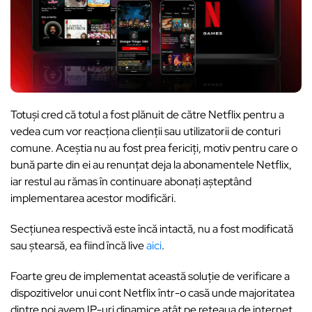
Totuși cred că totul a fost plănuit de către Netflix pentru a
vedea cum vor reacționa clienții sau utilizatorii de conturi
comune. Aceștia nu au fost prea fericiți, motiv pentru care o
bună parte din ei au renunțat deja la abonamentele Netflix,
iar restul au rămas în continuare abonați așteptând
implementarea acestor modificări.
Secțiunea respectivă este încă intactă, nu a fost modificată
sau ștearsă, ea fiind încă live
aici
.
Foarte greu de implementat această soluție de verificare a
dispozitivelor unui cont Netflix într-o casă unde majoritatea
dintre noi avem IP-uri dinamice atât pe rețeaua de internet