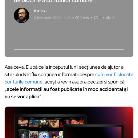
de blocare a conturilor comune
ionica
6 februarie 2023, 11:48
2 min
2
18
Așa ceva. După ce la începutul lunii secțiunea de ajutor a
site-ului Netflix conținea informații despre
cum vor fi blocate
conturile comune
, aceștia revin asupra deciziei și spun că
„acele informații au fost publicate în mod accidental și
nu se vor aplica”
.