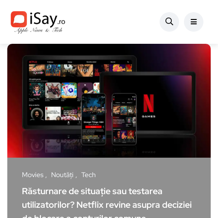
Movies
Noutăți
Tech
Răsturnare de situație sau testarea
utilizatorilor? Netflix revine asupra deciziei