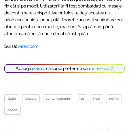
fix cât și pe mobil. Utilizatorii ar fi fost bombardați cu mesaje
de confirmare a dispozitivelor folosite deși acestea nu
părăseau locuința principală. Teoretic această schimbare era
plănuită pentru luna martie, mai sunt 3 săptămâni până
atunci așa că nu rămâne decât să așteptăm.
Sursă:
wired.com
Adaugă
iSay.ro
ca sursă preferată sau
activează
ajutor
blocare
conturi comune
faq
help
netflix
pagina