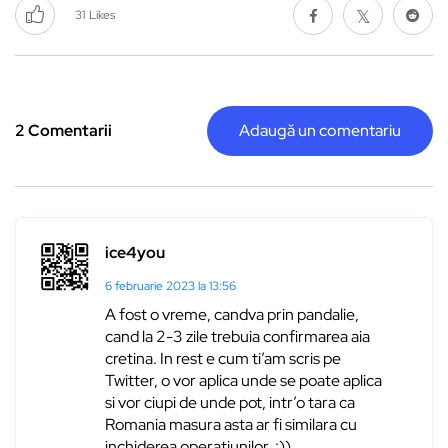
31
Likes
2 Comentarii
Adaugă un comentariu
ice4you
6 februarie 2023 la 13:56
A fost o vreme, candva prin pandalie,
cand la 2-3 zile trebuia confirmarea aia
cretina. In rest e cum ti’am scris pe
Twitter, o vor aplica unde se poate aplica
si vor ciupi de unde pot, intr’o tara ca
Romania masura asta ar fi similara cu
inchiderea operatiunilor. :))