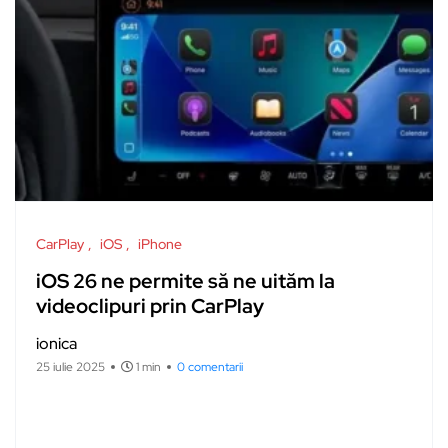
CarPlay
iOS
iPhone
iOS 26 ne permite să ne uităm la
videoclipuri prin CarPlay
ionica
25 iulie 2025
1 min
0 comentarii