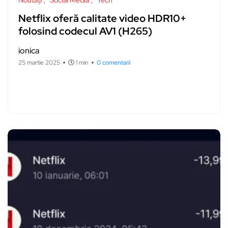
Netflix oferă calitate video HDR10+
folosind codecul AV1 (H265)
ionica
25 martie 2025
1 min
0 comentarii