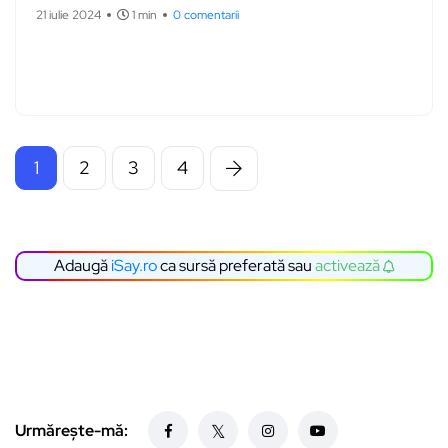
21 iulie 2024
1 min
0 comentarii
1
2
3
4
Adaugă
iSay.ro
ca sursă preferată sau
activează
Urmărește-mă: