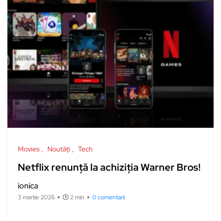
Movies
Noutăți
Tech
Netflix renunță la achiziția Warner Bros!
ionica
3 martie 2026
2 min
0 comentarii