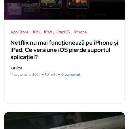
App Store
iOS
iPad
iPadOS
iPhone
Netflix nu mai funcționează pe iPhone și
iPad. Ce versiune iOS pierde suportul
aplicației?
ionica
14 septembrie 2024
1 min
0 comentarii