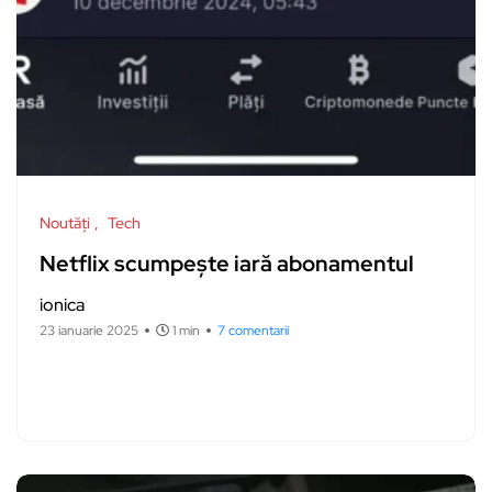
Noutăți
Tech
Netflix scumpește iară abonamentul
ionica
23 ianuarie 2025
1 min
7 comentarii