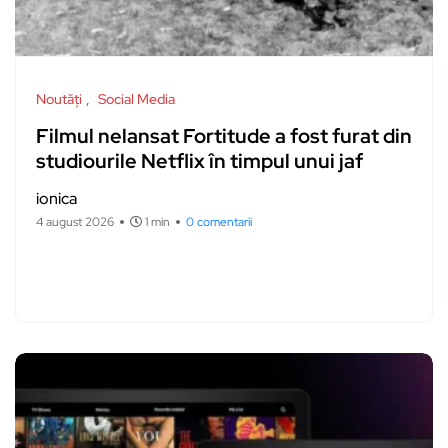
Noutăți
Social Media
Filmul nelansat Fortitude a fost furat din
studiourile Netflix în timpul unui jaf
ionica
4 august 2026
1 min
0 comentarii