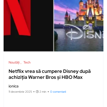
Noutăți
Tech
Netflix vrea să cumpere Disney după
achiziția Warner Bros și HBO Max
ionica
11 decembrie 2025
2 min
0 comentarii