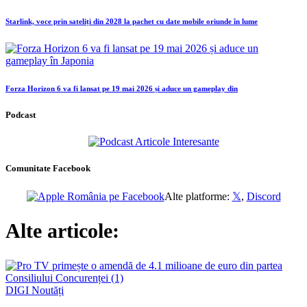
Starlink, voce prin sateliți din 2028 la pachet cu date mobile oriunde în lume
Forza Horizon 6 va fi lansat pe 19 mai 2026 și aduce un gameplay din
Podcast
Comunitate Facebook
Alte platforme:
𝕏
,
Discord
Alte articole:
DIGI
Noutăți