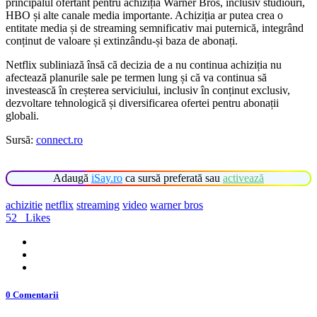
principalul ofertant pentru achiziția Warner Bros, inclusiv studiouri,
HBO și alte canale media importante. Achiziția ar putea crea o
entitate media și de streaming semnificativ mai puternică, integrând
conținut de valoare și extinzându‑și baza de abonați.
Netflix subliniază însă că decizia de a nu continua achiziția nu
afectează planurile sale pe termen lung și că va continua să
investească în creșterea serviciului, inclusiv în conținut exclusiv,
dezvoltare tehnologică și diversificarea ofertei pentru abonații
globali.
Sursă:
connect.ro
Adaugă
iSay.ro
ca sursă preferată sau
activează
achizitie
netflix
streaming
video
warner bros
52
Likes
0 Comentarii