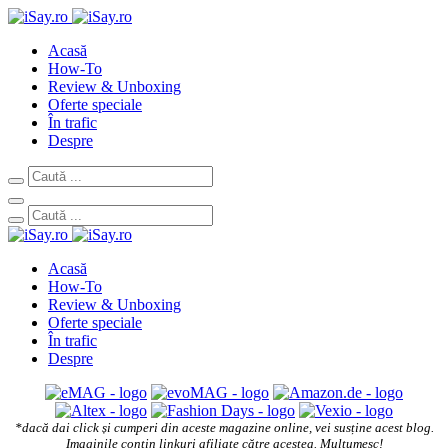
Acasă
How-To
Review & Unboxing
Oferte speciale
În trafic
Despre
Acasă
How-To
Review & Unboxing
Oferte speciale
În trafic
Despre
*dacă dai click și cumperi din aceste magazine online, vei susține acest blog.
Imaginile conțin linkuri afiliate către acestea. Mulțumesc!