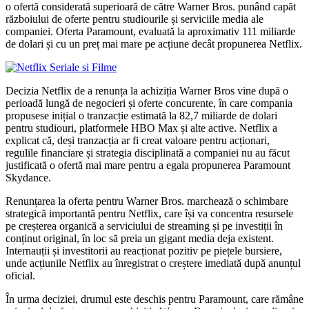
o ofertă considerată superioară de către Warner Bros. punând capăt
războiului de oferte pentru studiourile și serviciile media ale
companiei. Oferta Paramount, evaluată la aproximativ 111 miliarde
de dolari și cu un preț mai mare pe acțiune decât propunerea Netflix.
Decizia Netflix de a renunța la achiziția Warner Bros vine după o
perioadă lungă de negocieri și oferte concurente, în care compania
propusese inițial o tranzacție estimată la 82,7 miliarde de dolari
pentru studiouri, platformele HBO Max și alte active. Netflix a
explicat că, deși tranzacția ar fi creat valoare pentru acționari,
regulile financiare și strategia disciplinată a companiei nu au făcut
justificată o ofertă mai mare pentru a egala propunerea Paramount
Skydance.
Renunțarea la oferta pentru Warner Bros. marchează o schimbare
strategică importantă pentru Netflix, care își va concentra resursele
pe creșterea organică a serviciului de streaming și pe investiții în
conținut original, în loc să preia un gigant media deja existent.
Internauții și investitorii au reacționat pozitiv pe piețele bursiere,
unde acțiunile Netflix au înregistrat o creștere imediată după anunțul
oficial.
În urma deciziei, drumul este deschis pentru Paramount, care rămâne