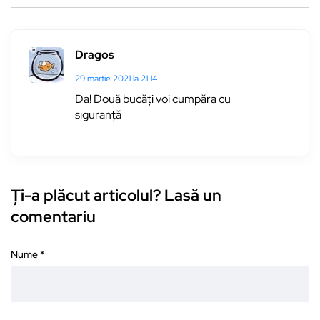
Dragos
29 martie 2021 la 21:14
Da! Două bucăți voi cumpăra cu
siguranță
Ți-a plăcut articolul? Lasă un
comentariu
Nume
*