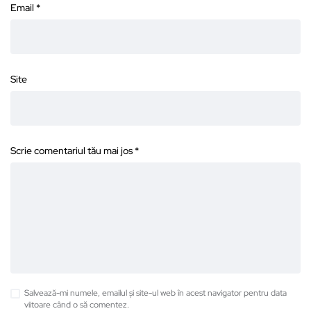
Email
*
Site
Scrie comentariul tău mai jos
*
Salvează-mi numele, emailul și site-ul web în acest navigator pentru data
viitoare când o să comentez.