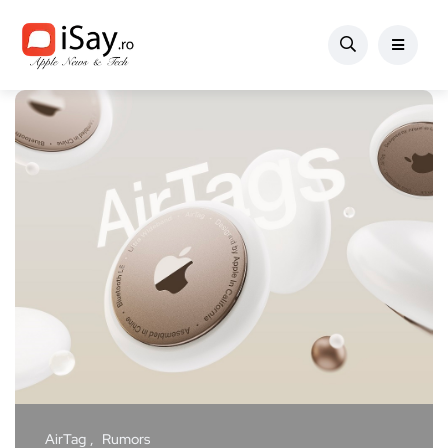
AirTag
Rumors