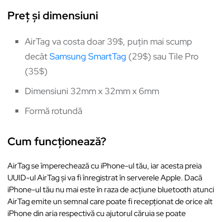
Preț și dimensiuni
AirTag va costa doar 39$, puțin mai scump
decât
Samsung SmartTag
(29$) sau Tile Pro
(35$)
Dimensiuni 32mm x 32mm x 6mm
Formă rotundă
Cum funcționează?
AirTag se împerechează cu iPhone-ul tău, iar acesta preia
UUID-ul AirTag și va fi înregistrat în serverele Apple. Dacă
iPhone-ul tău nu mai este în raza de acțiune bluetooth atunci
AirTag emite un semnal care poate fi recepționat de orice alt
iPhone din aria respectivă cu ajutorul căruia se poate