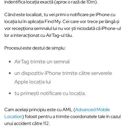
indentifica locația exactă (aprox o rază de 10m).
Când este localizat, tu vei primi o notificare pe iPhone cu
locația lui în aplicația Find My. Cei care vor trece pe lângă și
vor recepționa semnalul lui nu vor ști niciodată că iPhone-ul
lor a interacționat cu AirTag-ul tău.
Procesul este destul de simplu:
AirTag trimite un semnal
un dispozitiv iPhone trimite către serverele
Apple locația lui
tu primești notificare cu locația.
Cam același principiu este cu AML (
Advanced Mobile
Location
) folosit pentru a trimite coordonatele tale în cazul
unui accident către 112.