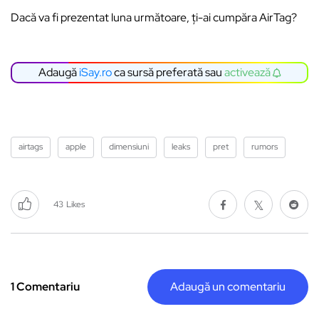
Dacă va fi prezentat luna următoare, ți-ai cumpăra AirTag?
Adaugă
iSay.ro
ca sursă preferată sau
activează
airtags
apple
dimensiuni
leaks
pret
rumors
43
Likes
1 Comentariu
Adaugă un comentariu