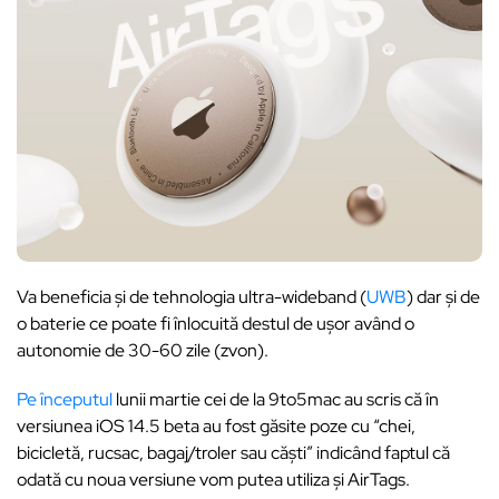
Va beneficia și de tehnologia ultra-wideband (
UWB
) dar și de
o baterie ce poate fi înlocuită destul de ușor având o
autonomie de 30-60 zile (zvon).
Pe începutul
lunii martie cei de la 9to5mac au scris că în
versiunea iOS 14.5 beta au fost găsite poze cu “chei,
bicicletă, rucsac, bagaj/troler sau căști” indicând faptul că
odată cu noua versiune vom putea utiliza și AirTags.