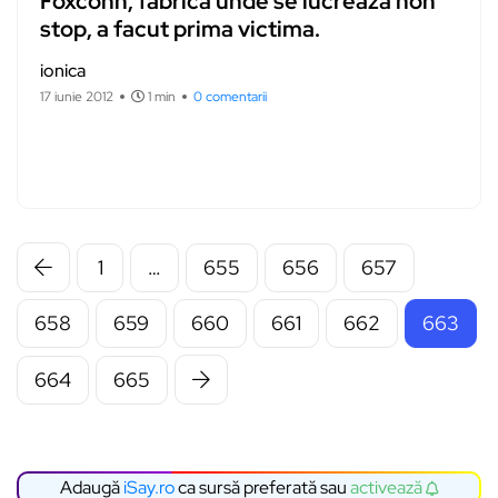
Foxconn, fabrica unde se lucreaza non
stop, a facut prima victima.
ionica
17 iunie 2012
1 min
0 comentarii
1
…
655
656
657
658
659
660
661
662
663
664
665
Adaugă
iSay.ro
ca sursă preferată sau
activează