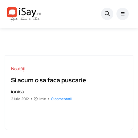
Noutăți
Si acum o sa faca puscarie
ionica
3 iulie 2012
1 min
0 comentarii