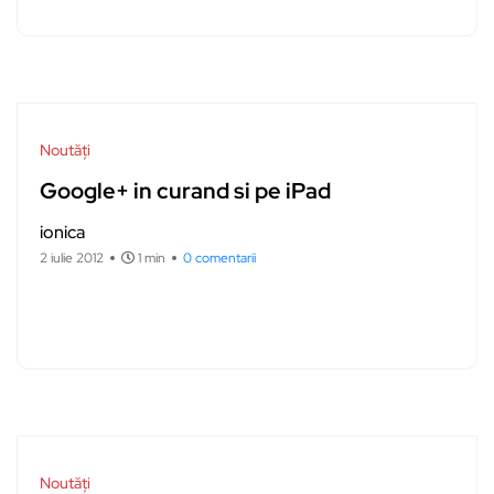
Noutăți
Google+ in curand si pe iPad
ionica
2 iulie 2012
1 min
0 comentarii
Noutăți