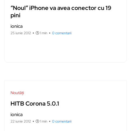
“Noul” iPhone va avea conector cu 19
pini
ionica
25 iunie 2012
1 min
0 comentarii
Noutăți
HITB Corona 5.0.1
ionica
22 iunie 2012
1 min
0 comentarii