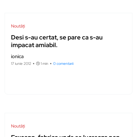
Noutăți
Desi s-au certat, se pare ca s-au
impacat amiabil.
ionica
17 iunie 2012
1 min
0 comentarii
Noutăți