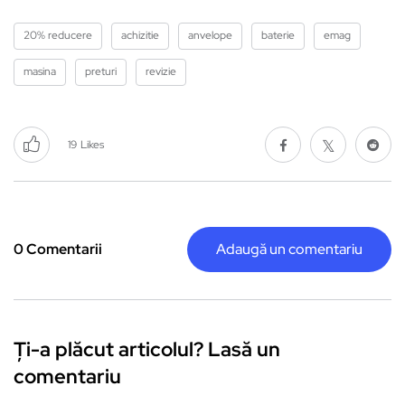
20% reducere
achizitie
anvelope
baterie
emag
masina
preturi
revizie
19
Likes
0 Comentarii
Adaugă un comentariu
Ți-a plăcut articolul? Lasă un
comentariu