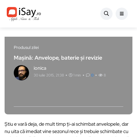
Produsul zilei
Mașină: Anvelope, baterie și revizie
ionica
30 iulie 2015, 21:38
1 min
0
8
Știu e vară deja, de mult timp ți-ai schimbat anvelopele, dar
nu uita că imediat vine sezonul rece și trebuie schimbate cu