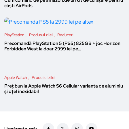
Cum comand de pe amazon.de un kit de curățare pentru
căști AirPods
PlayStation
Produsul zilei
Reduceri
Precomandă PlayStation 5 (PS5) 825GB + joc Horizon
Forbidden West la doar 2999 lei pe…
Apple Watch
Produsul zilei
Preț bun la Apple Watch S6 Cellular varianta de aluminiu
și oțel inoxidabil
Urmărește-mă: