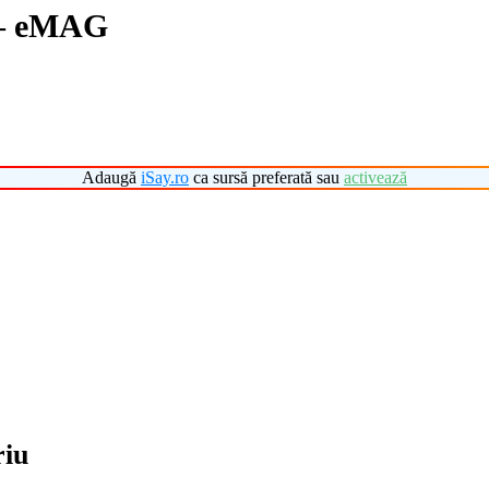
 – eMAG
Adaugă
iSay.ro
ca sursă preferată sau
activează
riu