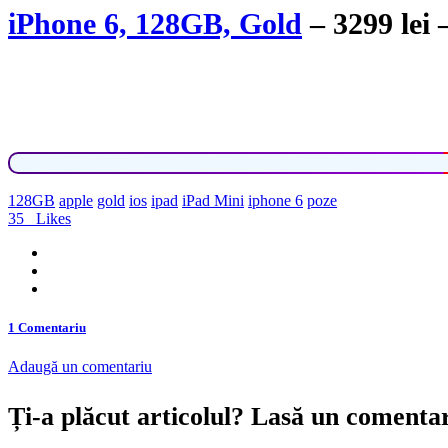
iPhone 6, 128GB, Gold
– 3299 lei
128GB
apple
gold
ios
ipad
iPad Mini
iphone 6
poze
35
Likes
1 Comentariu
Adaugă un comentariu
Ți-a plăcut articolul? Lasă un comenta