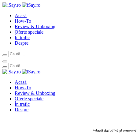
Acasă
How-To
Review & Unboxing
Oferte speciale
În trafic
Despre
Acasă
How-To
Review & Unboxing
Oferte speciale
În trafic
Despre
*dacă dai click și cumperi 