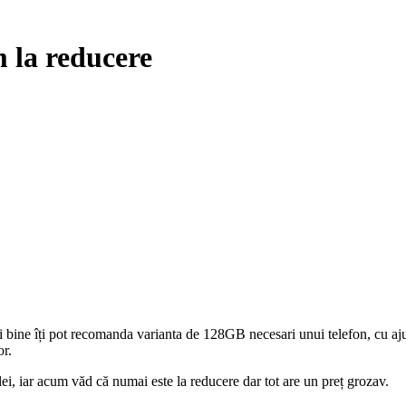
 la reducere
ai bine îți pot recomanda varianta de 128GB necesari unui telefon, cu ajut
or.
lei, iar acum văd că numai este la reducere dar tot are un preț grozav.