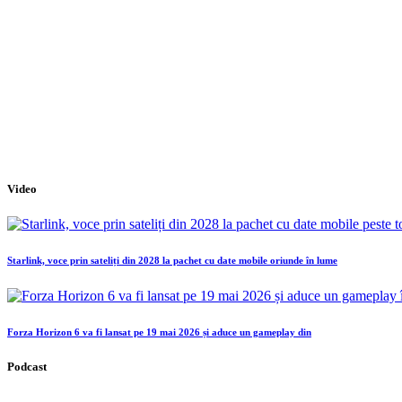
Video
Starlink, voce prin sateliți din 2028 la pachet cu date mobile oriunde în lume
Forza Horizon 6 va fi lansat pe 19 mai 2026 și aduce un gameplay din
Podcast