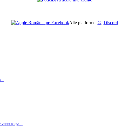
Alte platforme:
𝕏
,
Discord
r 2999 lei pe…