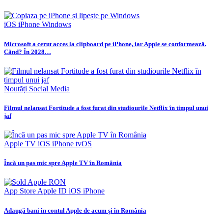
iOS
iPhone
Windows
Microsoft a cerut acces la clipboard pe iPhone, iar Apple se conformează.
Când? În 2028…
Noutăți
Social Media
Filmul nelansat Fortitude a fost furat din studiourile Netflix în timpul unui
jaf
Apple TV
iOS
iPhone
tvOS
Încă un pas mic spre Apple TV în România
App Store
Apple ID
iOS
iPhone
Adaugă bani în contul Apple de acum și în România