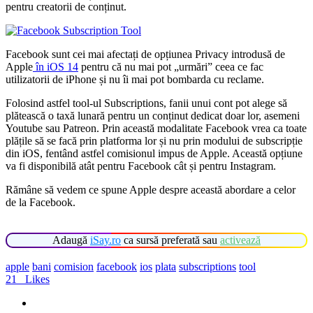
pentru creatorii de conținut.
Facebook sunt cei mai afectați de opțiunea Privacy introdusă de
Apple
în iOS 14
pentru că nu mai pot „urmări” ceea ce fac
utilizatorii de iPhone și nu îi mai pot bombarda cu reclame.
Folosind astfel tool-ul Subscriptions, fanii unui cont pot alege să
plătească o taxă lunară pentru un conținut dedicat doar lor, asemeni
Youtube sau Patreon. Prin această modalitate Facebook vrea ca toate
plățile să se facă prin platforma lor și nu prin modului de subscripție
din iOS, fentând astfel comisionul impus de Apple. Această opțiune
va fi disponibilă atât pentru Facebook cât și pentru Instagram.
Rămâne să vedem ce spune Apple despre această abordare a celor
de la Facebook.
Adaugă
iSay.ro
ca sursă preferată sau
activează
apple
bani
comision
facebook
ios
plata
subscriptions
tool
21
Likes