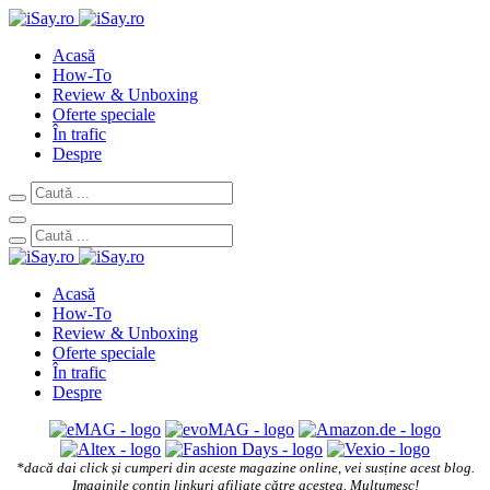
Acasă
How-To
Review & Unboxing
Oferte speciale
În trafic
Despre
Acasă
How-To
Review & Unboxing
Oferte speciale
În trafic
Despre
*dacă dai click și cumperi din aceste magazine online, vei susține acest blog.
Imaginile conțin linkuri afiliate către acestea. Mulțumesc!