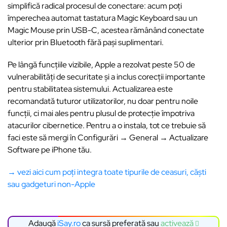
simplifică radical procesul de conectare: acum poți
împerechea automat tastatura Magic Keyboard sau un
Magic Mouse prin USB-C, acestea rămânând conectate
ulterior prin Bluetooth fără pași suplimentari.
Pe lângă funcțiile vizibile, Apple a rezolvat peste 50 de
vulnerabilități de securitate și a inclus corecții importante
pentru stabilitatea sistemului. Actualizarea este
recomandată tuturor utilizatorilor, nu doar pentru noile
funcții, ci mai ales pentru plusul de protecție împotriva
atacurilor cibernetice. Pentru a o instala, tot ce trebuie să
faci este să mergi în Configurări → General → Actualizare
Software pe iPhone tău.
→ vezi aici cum poți integra toate tipurile de ceasuri, căști
sau gadgeturi non-Apple
Adaugă
iSay.ro
ca sursă preferată sau
activează