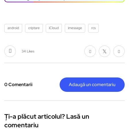
android
criptare
iCloud
imessage
rcs
34
Likes
0 Comentarii
Adaugă un comentariu
Ți-a plăcut articolul? Lasă un
comentariu