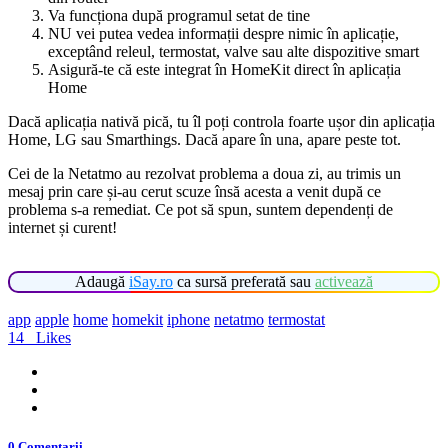
Va funcționa după programul setat de tine
NU vei putea vedea informații despre nimic în aplicație,
exceptând releul, termostat, valve sau alte dispozitive smart
Asigură-te că este integrat în HomeKit direct în aplicația
Home
Dacă aplicația nativă pică, tu îl poți controla foarte ușor din aplicația
Home, LG sau Smarthings. Dacă apare în una, apare peste tot.
Cei de la Netatmo au rezolvat problema a doua zi, au trimis un
mesaj prin care și-au cerut scuze însă acesta a venit după ce
problema s-a remediat. Ce pot să spun, suntem dependenți de
internet și curent!
Adaugă
iSay.ro
ca sursă preferată sau
activează
app
apple
home
homekit
iphone
netatmo
termostat
14
Likes
0 Comentarii