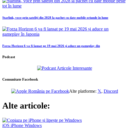
Starlink, voce prin sateliți din 2028 la pachet cu date mobile oriunde în lume
Forza Horizon 6 va fi lansat pe 19 mai 2026 și aduce un gameplay din
Podcast
Comunitate Facebook
Alte platforme:
𝕏
,
Discord
Alte articole:
iOS
iPhone
Windows