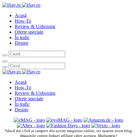
Acasă
How-To
Review & Unboxing
Oferte speciale
În trafic
Despre
Acasă
How-To
Review & Unboxing
Oferte speciale
În trafic
Despre
*dacă dai click și cumperi din aceste magazine online, vei susține acest blog.
Imaginile conțin linkuri afiliate către acestea. Mulțumesc!