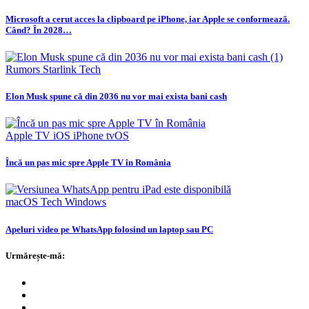
Microsoft a cerut acces la clipboard pe iPhone, iar Apple se conformează.
Când? În 2028…
Rumors
Starlink
Tech
Elon Musk spune că din 2036 nu vor mai exista bani cash
Apple TV
iOS
iPhone
tvOS
Încă un pas mic spre Apple TV în România
macOS
Tech
Windows
Apeluri video pe WhatsApp folosind un laptop sau PC
Urmărește-mă: