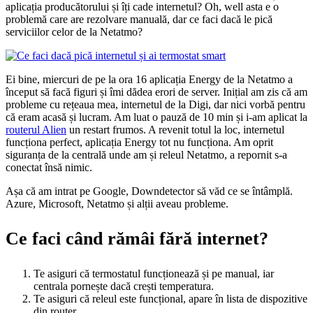
aplicația producătorului și îți cade internetul? Oh, well asta e o
problemă care are rezolvare manuală, dar ce faci dacă le pică
serviciilor celor de la Netatmo?
Ei bine, miercuri de pe la ora 16 aplicația Energy de la Netatmo a
început să facă figuri și îmi dădea erori de server. Inițial am zis că am
probleme cu rețeaua mea, internetul de la Digi, dar nici vorbă pentru
că eram acasă și lucram. Am luat o pauză de 10 min și i-am aplicat la
routerul Alien
un restart frumos. A revenit totul la loc, internetul
funcționa perfect, aplicația Energy tot nu funcționa. Am oprit
siguranța de la centrală unde am și releul Netatmo, a repornit s-a
conectat însă nimic.
Așa că am intrat pe Google, Downdetector să văd ce se întâmplă.
Azure, Microsoft, Netatmo și alții aveau probleme.
Ce faci când rămâi fără internet?
Te asiguri că termostatul funcționează și pe manual, iar
centrala pornește dacă crești temperatura.
Te asiguri că releul este funcțional, apare în lista de dispozitive
din router