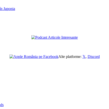
Alte platforme:
𝕏
,
Discord