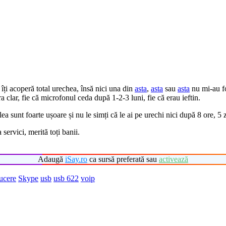
 îți acoperă total urechea, însă nici una din
asta
,
asta
sau
asta
nu mi-au fo
ra clar, fie că microfonul ceda după 1-2-3 luni, fie că erau ieftin.
lea sunt foarte ușoare și nu le simți că le ai pe urechi nici după 8 ore, 5
 servici, merită toți banii.
Adaugă
iSay.ro
ca sursă preferată sau
activează
ucere
Skype
usb
usb 622
voip