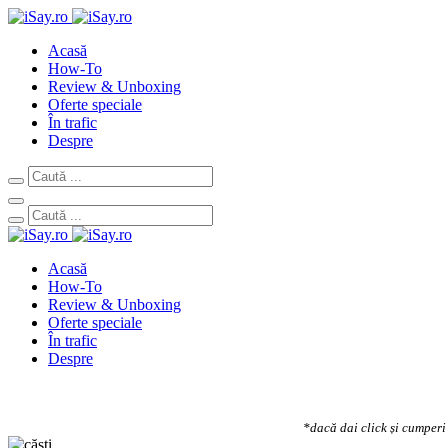
Acasă
How-To
Review & Unboxing
Oferte speciale
În trafic
Despre
Acasă
How-To
Review & Unboxing
Oferte speciale
În trafic
Despre
*dacă dai click și cumperi 