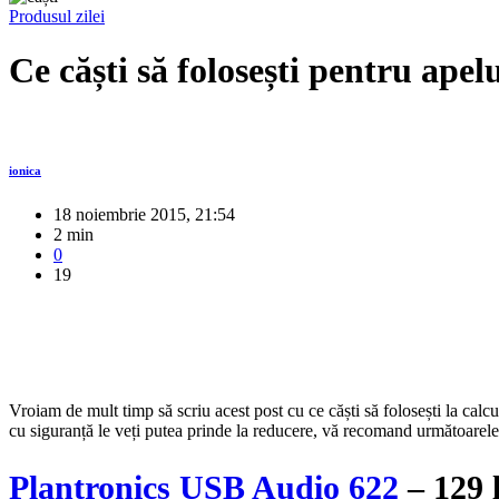
Produsul zilei
Ce căști să folosești pentru ape
ionica
18 noiembrie 2015, 21:54
2 min
0
19
Vroiam de mult timp să scriu acest post cu ce căști să folosești la calc
cu siguranță le veți putea prinde la reducere, vă recomand următoarel
Plantronics USB Audio 622
– 129 