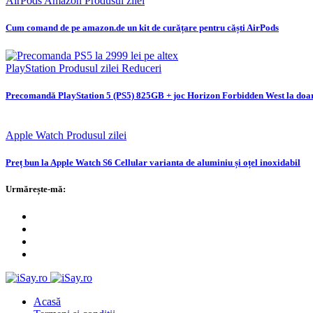
AirPods
Amazon
Produsul zilei
Cum comand de pe amazon.de un kit de curățare pentru căști AirPods
PlayStation
Produsul zilei
Reduceri
Precomandă PlayStation 5 (PS5) 825GB + joc Horizon Forbidden West la doa
Apple Watch
Produsul zilei
Preț bun la Apple Watch S6 Cellular varianta de aluminiu și oțel inoxidabil
Urmărește-mă:
Acasă