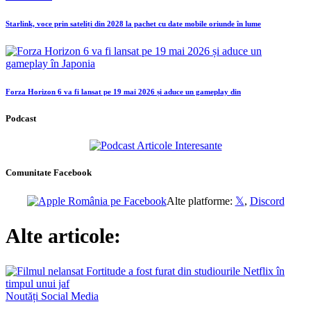
Starlink, voce prin sateliți din 2028 la pachet cu date mobile oriunde în lume
Forza Horizon 6 va fi lansat pe 19 mai 2026 și aduce un gameplay din
Podcast
Comunitate Facebook
Alte platforme:
𝕏
,
Discord
Alte articole:
Noutăți
Social Media