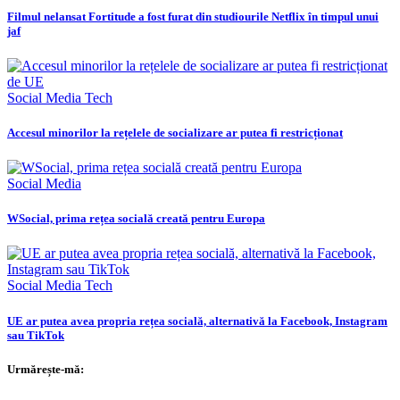
Filmul nelansat Fortitude a fost furat din studiourile Netflix în timpul unui
jaf
Social Media
Tech
Accesul minorilor la rețelele de socializare ar putea fi restricționat
Social Media
WSocial, prima rețea socială creată pentru Europa
Social Media
Tech
UE ar putea avea propria rețea socială, alternativă la Facebook, Instagram
sau TikTok
Urmărește-mă: