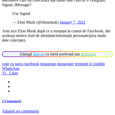
alternative care nu colectează așa multe date cum ar fi Telegram,
Signal, iMessage?
Use Signal
— Elon Musk (@elonmusk)
January 7, 2021
Asta zice Elon Musk după ce a renunțat la contul de Facebook, din
aceleași motive (furt de identitate/informații personale/prea multe
date colectate).
Adaugă
iSay.ro
ca sursă preferată sau
activează
cont
cu japca
facebook
instagram
messenger
termenii si conditii
WhatsApp
35
Likes
2 Comentarii
Adaugă un comentariu