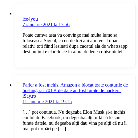
ice4you
7 ianuarie 2021 la 17:56
Poate cumva asta va convinge mai multa lume sa
foloseasca Signal, ca eu de trei ani am reusit doar
relativ, toti fiind lesinati dupa cacatul ala de whatssapp
desi nu imi e clar de ce in afara de lenea obisnuintei.
Parler a fost închis, Amazon a blocat toate conturile de
hosting, iar 70TB de date au fost furate de hackeri |
iSay.ro
11 ianuarie 2021 la 19:15
[…] pot continua. Nu degeaba Elon Musk și-a închis
contul de Facebook, nu degeaba alții urlă că le sunt
furate datele, nu degeaba alții dau vina pe alții că nu îi
mai pot urmări pe […]