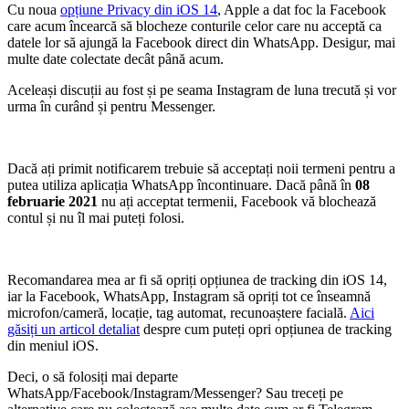
Cu noua
opțiune Privacy din iOS 14
, Apple a dat foc la Facebook
care acum încearcă să blocheze conturile celor care nu acceptă ca
datele lor să ajungă la Facebook direct din WhatsApp. Desigur, mai
multe date colectate decât până acum.
Aceleași discuții au fost și pe seama Instagram de luna trecută și vor
urma în curând și pentru Messenger.
Dacă ați primit notificarem trebuie să acceptați noii termeni pentru a
putea utiliza aplicația WhatsApp încontinuare. Dacă până în
08
februarie 2021
nu ați acceptat termenii, Facebook vă blochează
contul și nu îl mai puteți folosi.
Recomandarea mea ar fi să opriți opțiunea de tracking din iOS 14,
iar la Facebook, WhatsApp, Instagram să opriți tot ce înseamnă
microfon/cameră, locație, tag automat, recunoaștere facială.
Aici
găsiți un articol detaliat
despre cum puteți opri opțiunea de tracking
din meniul iOS.
Deci, o să folosiți mai departe
WhatsApp/Facebook/Instagram/Messenger? Sau treceți pe