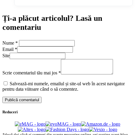
Ți-a plăcut articolul? Lasă un
comentariu
Nume
*
Email
*
Site
Scrie comentariul tău mai jos
*
Salvează-mi numele, emailul și site-ul web în acest navigator
pentru data viitoare când o să comentez.
Reduceri
*dacă dai click și cumperi din aceste magazine online, vei susține acest blog.