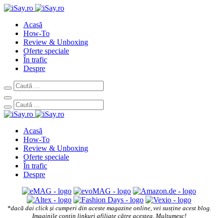
Acasă
How-To
Review & Unboxing
Oferte speciale
În trafic
Despre
Acasă
How-To
Review & Unboxing
Oferte speciale
În trafic
Despre
*dacă dai click și cumperi din aceste magazine online, vei susține acest blog.
Imaginile conțin linkuri afiliate către acestea. Mulțumesc!