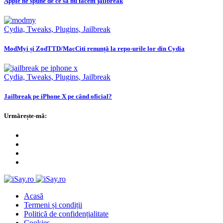
Apple ne spune de ce să nu facem jailbreak
Cydia, Tweaks, Plugins, Jailbreak
ModMyi și ZodTTD/MacCiti renunță la repo-urile lor din Cydia
Cydia, Tweaks, Plugins, Jailbreak
Jailbreak pe iPhone X pe când oficial?
Urmărește-mă:
Acasă
Termeni și condiții
Politică de confidențialitate
Cookies