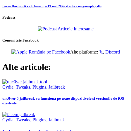
Forza Horizon 6 va fi lansat pe 19 mai 2026 și aduce un gameplay din
Podcast
Comunitate Facebook
Alte platforme:
𝕏
,
Discord
Alte articole:
Cydia, Tweaks, Plugins, Jailbreak
unc0ver 5 jailbreak va functiona pe toate dispozitivele si versiunile de iOS
existente
Cydia, Tweaks, Plugins, Jailbreak