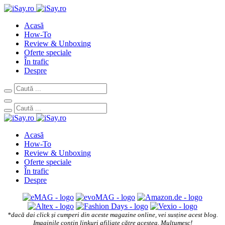
Acasă
How-To
Review & Unboxing
Oferte speciale
În trafic
Despre
Acasă
How-To
Review & Unboxing
Oferte speciale
În trafic
Despre
*dacă dai click și cumperi din aceste magazine online, vei susține acest blog.
Imaginile conțin linkuri afiliate către acestea. Mulțumesc!