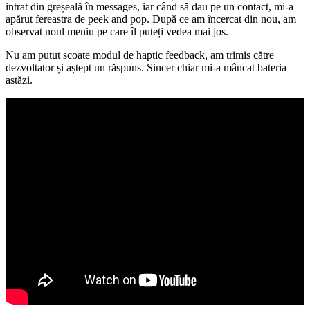
intrat din greșeală în messages, iar când să dau pe un contact, mi-a
apărut fereastra de peek and pop. După ce am încercat din nou, am
observat noul meniu pe care îl puteți vedea mai jos.
Nu am putut scoate modul de haptic feedback, am trimis către
dezvoltator și aștept un răspuns. Sincer chiar mi-a mâncat bateria
astăzi.