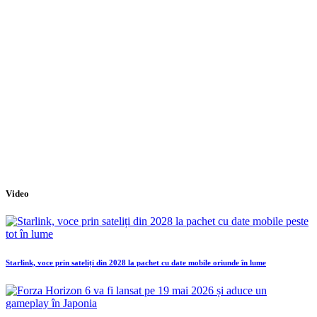
Video
Starlink, voce prin sateliți din 2028 la pachet cu date mobile oriunde în lume