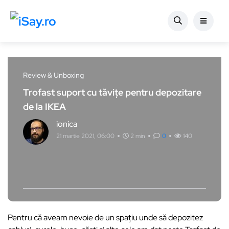
Review & Unboxing
Trofast suport cu tăvițe pentru depozitare
de la IKEA
ionica
21 martie 2021, 06:00
2 min
0
140
Pentru că aveam nevoie de un spațiu unde să depozitez