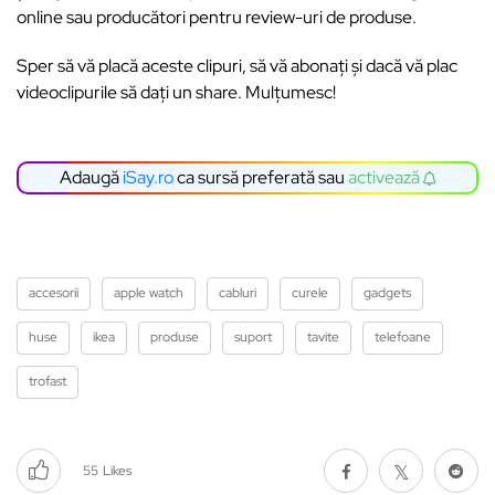
online sau producători pentru review-uri de produse.
Sper să vă placă aceste clipuri, să vă abonați și dacă vă plac
videoclipurile să dați un share. Mulțumesc!
Adaugă
iSay.ro
ca sursă preferată sau
activează
accesorii
apple watch
cabluri
curele
gadgets
huse
ikea
produse
suport
tavite
telefoane
trofast
55
Likes