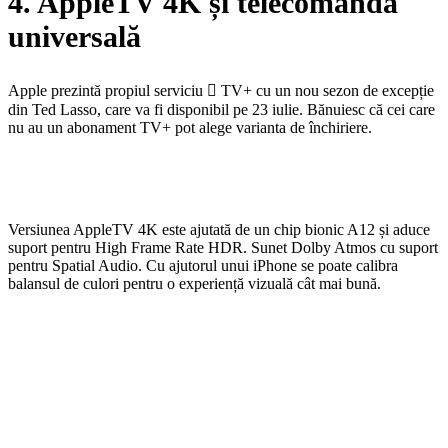
4. AppleTV 4K și telecomanda
universală
Apple prezintă propiul serviciu  TV+ cu un nou sezon de excepție
din Ted Lasso, care va fi disponibil pe 23 iulie. Bănuiesc că cei care
nu au un abonament TV+ pot alege varianta de închiriere.
Versiunea AppleTV 4K este ajutată de un chip bionic A12 și aduce
suport pentru High Frame Rate HDR. Sunet Dolby Atmos cu suport
pentru Spatial Audio. Cu ajutorul unui iPhone se poate calibra
balansul de culori pentru o experiență vizuală cât mai bună.