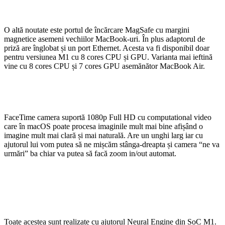
O altă noutate este portul de încărcare MagSafe cu margini
magnetice asemeni vechiilor MacBook-uri. În plus adaptorul de
priză are înglobat și un port Ethernet. Acesta va fi disponibil doar
pentru versiunea M1 cu 8 cores CPU și GPU. Varianta mai ieftină
vine cu 8 cores CPU și 7 cores GPU asemănător MacBook Air.
FaceTime camera suportă 1080p Full HD cu computational video
care în macOS poate procesa imaginile mult mai bine afișând o
imagine mult mai clară și mai naturală. Are un unghi larg iar cu
ajutorul lui vom putea să ne mișcăm stânga-dreapta și camera “ne va
urmări” ba chiar va putea să facă zoom in/out automat.
Toate acestea sunt realizate cu ajutorul Neural Engine din SoC M1.