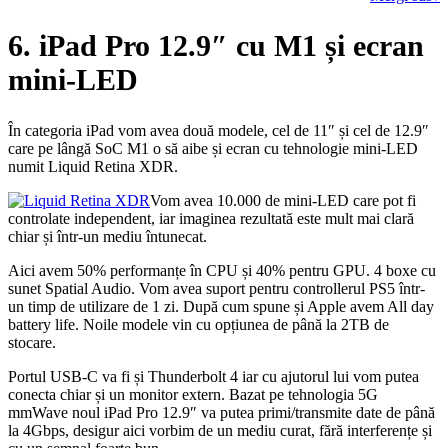
6. iPad Pro 12.9″ cu M1 și ecran
mini-LED
În categoria iPad vom avea două modele, cel de 11″ și cel de 12.9″
care pe lângă SoC M1 o să aibe și ecran cu tehnologie mini-LED
numit Liquid Retina XDR.
Vom avea 10.000 de mini-LED care pot fi
controlate independent, iar imaginea rezultată este mult mai clară
chiar și într-un mediu întunecat.
Aici avem 50% performanțe în CPU și 40% pentru GPU. 4 boxe cu
sunet Spatial Audio. Vom avea suport pentru controllerul PS5 într-
un timp de utilizare de 1 zi. După cum spune și Apple avem All day
battery life. Noile modele vin cu opțiunea de până la 2TB de
stocare.
Portul USB-C va fi și Thunderbolt 4 iar cu ajutorul lui vom putea
conecta chiar și un monitor extern. Bazat pe tehnologia 5G
mmWave noul iPad Pro 12.9″ va putea primi/transmite date de până
la 4Gbps, desigur aici vorbim de un mediu curat, fără interferențe și