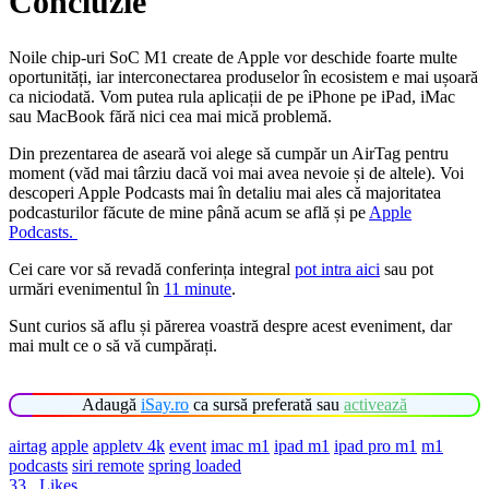
Concluzie
Noile chip-uri SoC M1 create de Apple vor deschide foarte multe
oportunități, iar interconectarea produselor în ecosistem e mai ușoară
ca niciodată. Vom putea rula aplicații de pe iPhone pe iPad, iMac
sau MacBook fără nici cea mai mică problemă.
Din prezentarea de aseară voi alege să cumpăr un AirTag pentru
moment (văd mai târziu dacă voi mai avea nevoie și de altele). Voi
descoperi Apple Podcasts mai în detaliu mai ales că majoritatea
podcasturilor făcute de mine până acum se află și pe
Apple
Podcasts.
Cei care vor să revadă conferința integral
pot intra aici
sau pot
urmări evenimentul în
11 minute
.
Sunt curios să aflu și părerea voastră despre acest eveniment, dar
mai mult ce o să vă cumpărați.
Adaugă
iSay.ro
ca sursă preferată sau
activează
airtag
apple
appletv 4k
event
imac m1
ipad m1
ipad pro m1
m1
podcasts
siri remote
spring loaded
33
Likes