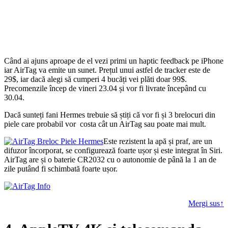
Când ai ajuns aproape de el vezi primi un haptic feedback pe iPhone
iar AirTag va emite un sunet. Prețul unui astfel de tracker este de
29$, iar dacă alegi să cumperi 4 bucăți vei plăti doar 99$.
Precomenzile încep de vineri 23.04 și vor fi livrate începând cu
30.04.
Dacă sunteți fani Hermes trebuie să știți că vor fi și 3 brelocuri din
piele care probabil vor costa cât un AirTag sau poate mai mult.
Este rezistent la apă și praf, are un
difuzor încorporat, se configurează foarte ușor și este integrat în Siri.
AirTag are și o baterie CR2032 cu o autonomie de până la 1 an de
zile putând fi schimbată foarte ușor.
Mergi sus↑