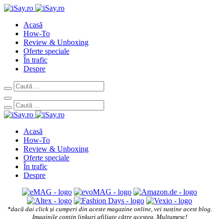
Acasă
How-To
Review & Unboxing
Oferte speciale
În trafic
Despre
Acasă
How-To
Review & Unboxing
Oferte speciale
În trafic
Despre
*dacă dai click și cumperi din aceste magazine online, vei susține acest blog.
Imaginile conțin linkuri afiliate către acestea. Mulțumesc!