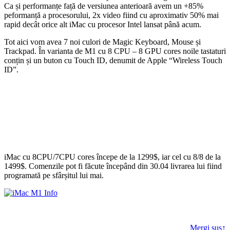
Ca și performanțe față de versiunea anterioară avem un +85%
peformanță a procesorului, 2x video fiind cu aproximativ 50% mai
rapid decât orice alt iMac cu procesor Intel lansat până acum.
Tot aici vom avea 7 noi culori de Magic Keyboard, Mouse și
Trackpad. În varianta de M1 cu 8 CPU – 8 GPU cores noile tastaturi
conțin și un buton cu Touch ID, denumit de Apple “Wireless Touch
ID”.
iMac cu 8CPU/7CPU cores începe de la 1299$, iar cel cu 8/8 de la
1499$. Comenzile pot fi făcute începând din 30.04 livrarea lui fiind
programată pe sfârșitul lui mai.
Mergi sus↑