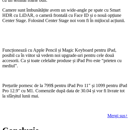
cu un semnal foarte bun.
Camere sunt îmbunătățite avem un wide-angle pe spate cu Smart
HDR cu LiDAR, o cameră frontală cu Face ID și o nouă opțiune
Center Stage. Folosind Center Stage noi vom fi în mijlocul acțiunii.
Funcționează cu Apple Pencil și Magic Keyboard pentru iPad,
posibil ca în viitor să vedem noi upgrade-uri pentru cele două
accesorii. Ca și toate celelalte produse și iPad Pro este “prieten cu
mediul”.
Prețurile pornesc de la 799$ pentru iPad Pro 11″ și 1099 pentru iPad
Pro 12.9″ cu M1. Comenzile după data de 30.04 și vor fi livrate tot
la sfârșitul lunii mai.
Mergi sus↑