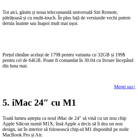
Tot aici, găsim și noua telecomandă universală Siri Remote,
pătrățoasă și cu multi-touch. În plus față de versiunile vechi putem
derula înainte sau înapoi mult mai ușor.
Prețul rămâne același de 179$ pentru varianta cu 32GB și 199$
pentru cel de 64GB. Poate fi comandat în 30.04 cu livrare începând
din luna mai.
Mergi sus↑
5. iMac 24″ cu M1
Toată lumea aștepta ca noul iMac de 24″ să vină cu un nou chip
Apple Silicon numit M1X, însă Apple a decis să îi dea un nou
design, iar în interior să folosească chip-ul M1 disponibil pe noile
MacBook Pro și Air.