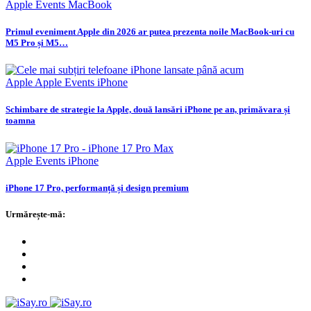
Apple Events
MacBook
Primul eveniment Apple din 2026 ar putea prezenta noile MacBook-uri cu
M5 Pro și M5…
Apple
Apple Events
iPhone
Schimbare de strategie la Apple, două lansări iPhone pe an, primăvara și
toamna
Apple Events
iPhone
iPhone 17 Pro, performanță și design premium
Urmărește-mă: