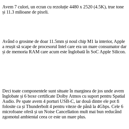
Avem 7 culori, un ecran cu rezoluție 4480 x 2520 (4.5K), true tone
și 11.3 milioane de pixeli.
Având o grosime de doar 11.5mm și noul chip M1 la interior, Apple
a reușit să scape de procesorul Intel care era un mare consumator dar
și de memoria RAM care acum este înglobată în SoC Apple Silicon.
Deci toate componentele sunt situate în marginea de jos unde avem
înglobate și 6 boxe certificate Dolby Atmos cu suport pentru Spatial
Audio. Pe spate avem 4 porturi USB-C, iar două dintre ele pot fi
folosite ca și Thunderbolt 4 pentru viteze de până la 4Gbps. Cele 6
microfoane oferă și un Noise Cancellation mult mai bun reducând
zgomotul ambiental ceea ce este un mare plus.