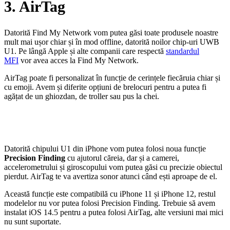
3. AirTag
Datorită Find My Network vom putea găsi toate produsele noastre
mult mai ușor chiar și în mod offline, datorită noilor chip-uri UWB
U1. Pe lângă Apple și alte companii care respectă
standardul
MFI
vor avea acces la Find My Network.
AirTag poate fi personalizat în funcție de cerințele fiecăruia chiar și
cu emoji. Avem și diferite opțiuni de brelocuri pentru a putea fi
agățat de un ghiozdan, de troller sau pus la chei.
Datorită chipului U1 din iPhone vom putea folosi noua funcție
Precision Finding
cu ajutorul căreia, dar și a camerei,
accelerometrului și giroscopului vom putea găsi cu precizie obiectul
pierdut. AirTag te va avertiza sonor atunci când ești aproape de el.
Această funcție este compatibilă cu iPhone 11 și iPhone 12, restul
modelelor nu vor putea folosi Precision Finding. Trebuie să avem
instalat iOS 14.5 pentru a putea folosi AirTag, alte versiuni mai mici
nu sunt suportate.