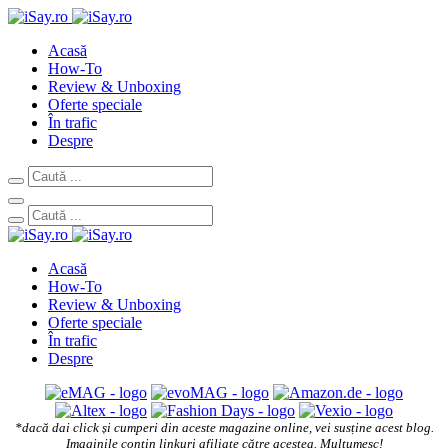
Acasă
How-To
Review & Unboxing
Oferte speciale
În trafic
Despre
Acasă
How-To
Review & Unboxing
Oferte speciale
În trafic
Despre
*dacă dai click și cumperi din aceste magazine online, vei susține acest blog.
Imaginile conțin linkuri afiliate către acestea. Mulțumesc!