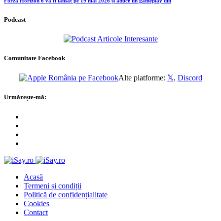
Forza Horizon 6 va fi lansat pe 19 mai 2026 și aduce un gameplay din
Podcast
Comunitate Facebook
Alte platforme:
𝕏
,
Discord
Urmărește-mă:
Acasă
Termeni și condiții
Politică de confidențialitate
Cookies
Contact