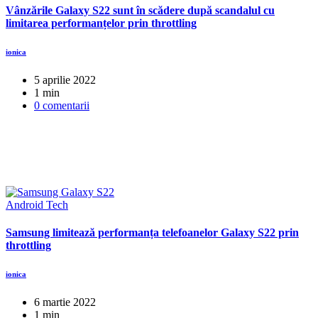
Vânzările Galaxy S22 sunt în scădere după scandalul cu
limitarea performanțelor prin throttling
ionica
5 aprilie 2022
1 min
0 comentarii
Android
Tech
Samsung limitează performanța telefoanelor Galaxy S22 prin
throttling
ionica
6 martie 2022
1 min