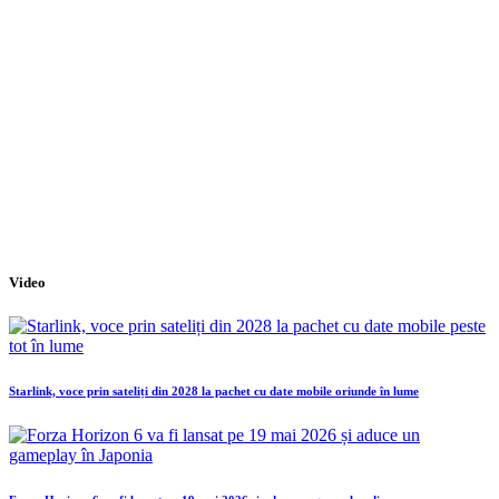
Video
Starlink, voce prin sateliți din 2028 la pachet cu date mobile oriunde în lume