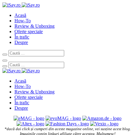
Acasă
How-To
Review & Unboxing
Oferte speciale
În trafic
Despre
Acasă
How-To
Review & Unboxing
Oferte speciale
În trafic
Despre
*dacă dai click și cumperi din aceste magazine online, vei susține acest blog.
Imaginile conțin linkuri afiliate către acestea. Mulțumesc!