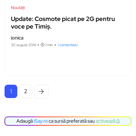
Noutăți
Update: Cosmote picat pe 2G pentru
voce pe Timiș.
ionica
30 august 2014
1 min
1 comentariu
1
2
Adaugă
iSay.ro
ca sursă preferată sau
activează