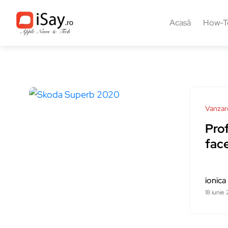
Acasă
How-T
Vanzar
Prof
fac
ionica
18 iunie