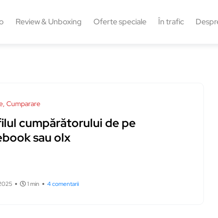
o
Review & Unboxing
Oferte speciale
În trafic
Despr
e, Cumparare
ilul cumpărătorului de pe
ebook sau olx
 2025
1 min
4 comentarii