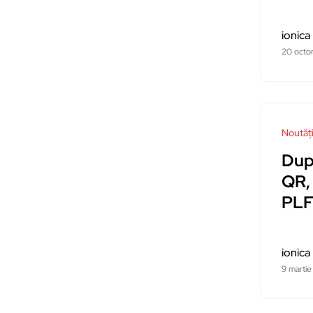
ionica
20 octo
Noutăț
Dup
QR, 
PL
ionica
9 marti