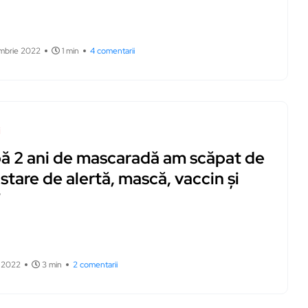
mbrie 2022
1 min
4 comentarii
i
ă 2 ani de mascaradă am scăpat de
stare de alertă, mască, vaccin și
F
e 2022
3 min
2 comentarii