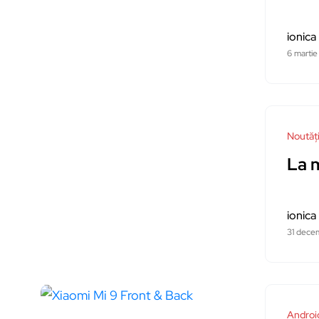
ionica
6 marti
Noutăț
La m
ionica
31 dece
Androi