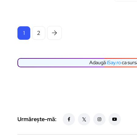
1
2
Adaugă
iSay.ro
ca surs
Urmărește-mă: