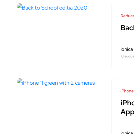
Reduce
Bac
ionica
18 augu
iPhone
iPho
App
ionica