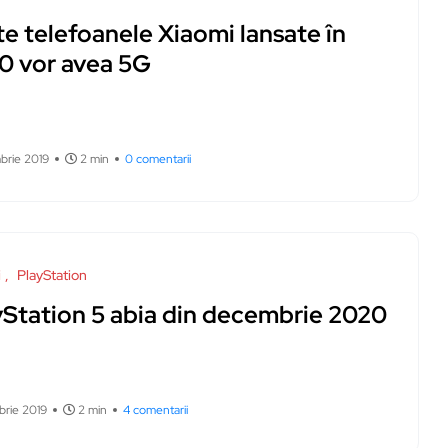
e telefoanele Xiaomi lansate în
0 vor avea 5G
brie 2019
2 min
0 comentarii
i
PlayStation
yStation 5 abia din decembrie 2020
brie 2019
2 min
4 comentarii