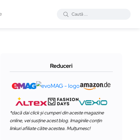
e
Reduceri
*dacă dai click și cumperi din aceste magazine
online, vei susține acest blog. Imaginile conțin
linkuri afiliate către acestea. Mulțumesc!