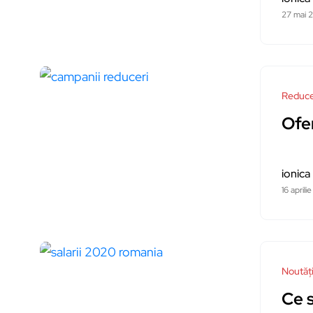
27 mai 
Reduce
Ofe
ionica
16 april
Noutăț
Ce s