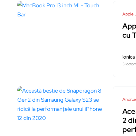
Apple
App
cu 
ionica
31 octo
Androi
Ace
2 di
per