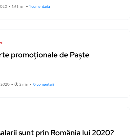
2020
1 min
1 comentariu
ri
rte promoționale de Paște
ie 2020
2 min
0 comentarii
i
alarii sunt prin România lui 2020?