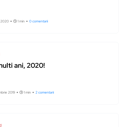
e 2020
1 min
0 comentarii
i
ulti ani, 2020!
mbrie 2019
1 min
2 comentarii
d