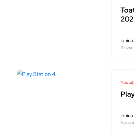
Toat
202
ionica
17 noiem
Noutăț
Pla
ionica
9 octom