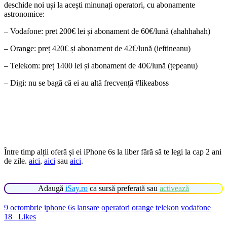
deschide noi uși la acești minunați operatori, cu abonamente
astronomice:
– Vodafone: pret 200€ lei și abonament de 60€/lună (ahahhahah)
– Orange: preț 420€ și abonament de 42€/lună (ieftineanu)
– Telekom: preț 1400 lei și abonament de 40€/lună (țepeanu)
– Digi: nu se bagă că ei au altă frecvență #likeaboss
Între timp alții oferă și ei iPhone 6s la liber fără să te legi la cap 2 ani
de zile.
aici
,
aici
sau
aici
.
Adaugă
iSay.ro
ca sursă preferată sau
activează
9 octombrie
iphone 6s
lansare
operatori
orange
telekon
vodafone
18
Likes