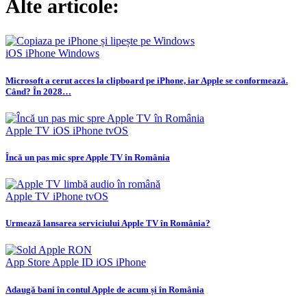
Alte articole:
iOS
iPhone
Windows
Microsoft a cerut acces la clipboard pe iPhone, iar Apple se conformează.
Când? În 2028…
Apple TV
iOS
iPhone
tvOS
Încă un pas mic spre Apple TV în România
Apple TV
iPhone
tvOS
Urmează lansarea serviciului Apple TV în România?
App Store
Apple ID
iOS
iPhone
Adaugă bani în contul Apple de acum și în România