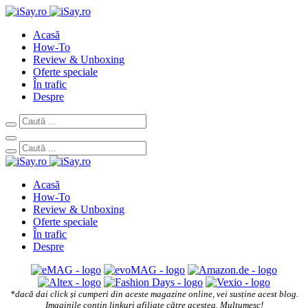
Acasă
How-To
Review & Unboxing
Oferte speciale
În trafic
Despre
Acasă
How-To
Review & Unboxing
Oferte speciale
În trafic
Despre
*dacă dai click și cumperi din aceste magazine online, vei susține acest blog.
Imaginile conțin linkuri afiliate către acestea. Mulțumesc!