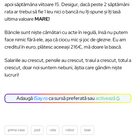
apoi săptămâna viitoare 15. Desigur, dacă peste 2 săptămâni
rata ar trebui să fie 1 leu nici o bancă nu îți spune și îți lasă
ultima valoare
MARE!
Băncile sunt niște cămătari cu acte în regulă, însă nu putem
face nimic fără ele, așa că ciocu mic și joc de glezne. Eu am
creditul în euro, plătesc aceeași 216€, mă doare la bască.
Salariile au crescut, pensile au crescut, traiul a crescut, totul a
crescut, doar noi suntem nebuni, ăștia care gândim niște
lucruri!
Adaugă
iSay.ro
ca sursă preferată sau
activează
prima casa
psd
rata
robor
taxe