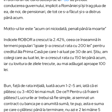
conducerea guvernului, implicit a României și își trag plua de
ea, de noi, de pensionari, de tot ce s-a făcut și s-a distrus
până acum.
Motto-ul lor este “acum ori niciodată, penali până la moarte”
Indicele ROBOR a crescut la 2.42%, ceea ce înseamnă în
termeni populari “qoaie ți-a crescut rata cu 200 lei” pentru
creditul ăla Prima Casă pe care l-ai luat pe 30 de ani. Știu, am
colegi care au luat lei, le-a crescut rata cu 150 lei până acum,
iar cu lovitura de zilele trecute, au mai adăugat aproape 100
lei.
Bun, față de rata inițială, luată acum 1-2-5 ani, iată că ei
plătesc cu 3-400 lei mai mult. De ce?! Pentru că fraierii
plătesc! Lucrurile ar trebui să fie simple, ai semnat un
contract cu banca pe o anumită sumă, te pup, asta e suma
pe care o plătesc până la terminare, nu azi e 2 lei mâine 5