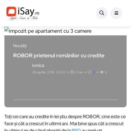
Noutăți
ROBOR prietenul românilor cu credite
ionica
26 aprilie 2018, 23:00
2 min
0
9
Toți cei care au credite în lei știu despre ROBOR, cine este ce
face și cât a crescut în ultimii ani. Mai bine spus cât a crescut
în ultimul an de când obosiții de la
PSD
au preluat