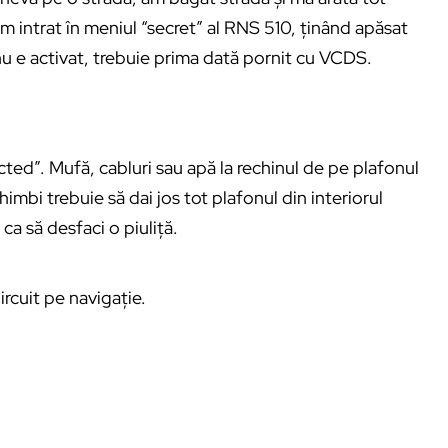
Am intrat în meniul “secret” al RNS 510, ținând apăsat
 e activat, trebuie prima dată pornit cu VCDS.
ed”. Mufă, cabluri sau apă la rechinul de pe plafonul
chimbi trebuie să dai jos tot plafonul din interiorul
ca să desfaci o piuliță.
rcuit pe navigație.