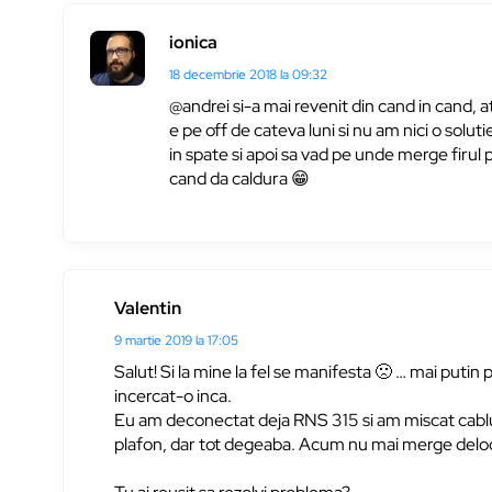
ionica
18 decembrie 2018 la 09:32
@andrei si-a mai revenit din cand in cand,
e pe off de cateva luni si nu am nici o soluti
in spate si apoi sa vad pe unde merge firul p
cand da caldura 😁
Valentin
9 martie 2019 la 17:05
Salut! Si la mine la fel se manifesta 🙁 … mai putin
incercat-o inca.
Eu am deconectat deja RNS 315 si am miscat cablur
plafon, dar tot degeaba. Acum nu mai merge delo