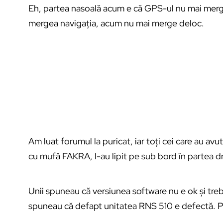
Eh, partea nasoală acum e că GPS-ul nu mai merg
mergea navigația, acum nu mai merge deloc.
Am luat forumul la puricat, iar toți cei care au a
cu mufă FAKRA, l-au lipit pe sub bord în partea dre
Unii spuneau că versiunea software nu e ok și trebui
spuneau că defapt unitatea RNS 510 e defectă. Pe