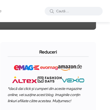
e
Reduceri
*dacă dai click și cumperi din aceste magazine
online, vei susține acest blog. Imaginile conțin
linkuri afiliate către acestea. Mulțumesc!