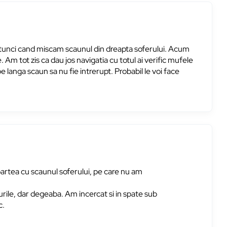
 atunci cand miscam scaunul din dreapta soferului. Acum
e. Am tot zis ca dau jos navigatia cu totul ai verific mufele
e langa scaun sa nu fie intrerupt. Probabil le voi face
 partea cu scaunul soferului, pe care nu am
ile, dar degeaba. Am incercat si in spate sub
c.