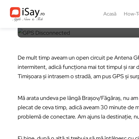
3 februarie 2018, 21:24
3 min
9
Acasă
How-T
De mult timp aveam un open circuit pe Antena G
intermitent, adică funcționa mai tot timpul și rar 
Timișoara și intrasem o stradă, am pus GPS și su
Mă arata undeva pe lângă Brașov/Făgăraș, nu am
plecat de ceva timp, adică aveam 30 minute de mer
problemă de conectare. Am ajuns la destinație, n
Ei bine, după o altă zi trebuia să mă întâlnesc cu 