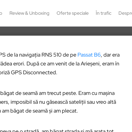
326
o
Review & Unboxing
Oferte speciale
În trafic
Despr
PS de la navigația RNS 510 de pe
Passat B6
, dar era
dădea erori. După ce am venit de la Arieșeni, eram în
rpriză GPS Disconnected.
 băgat de seamă am trecut peste. Eram cu mașina
s, imposibil să nu găsească sateliții sau vreo altă
u am băgat de seamă și am plecat.
cineva pe o stradă, am băgat strada și mă arata tot