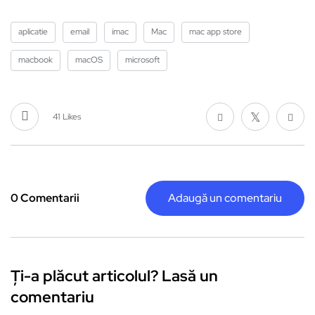
aplicatie
email
imac
Mac
mac app store
macbook
macOS
microsoft
41
Likes
0 Comentarii
Adaugă un comentariu
Ți-a plăcut articolul? Lasă un
comentariu