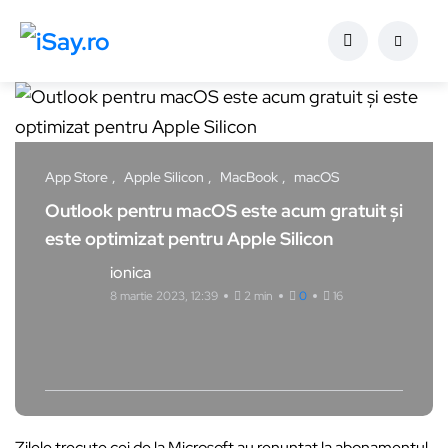
App Store
Apple Silicon
MacBook
macOS
Outlook pentru macOS este acum gratuit și
este optimizat pentru Apple Silicon
ionica
8 martie 2023, 12:39
2 min
0
16
Zilele trecute cei de la Microsoft au renunțat la abonamentul