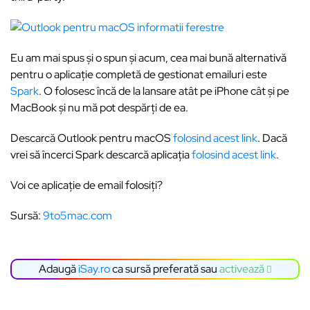
Eu am mai spus și o spun și acum, cea mai bună alternativă
pentru o aplicație completă de gestionat emailuri este
Spark
. O folosesc încă de la lansare atât pe iPhone cât și pe
MacBook și nu mă pot despărți de ea.
Descarcă Outlook pentru macOS
folosind acest link
. Dacă
vrei să încerci Spark descarcă aplicația
folosind acest link
.
Voi ce aplicație de email folosiți?
Sursă:
9to5mac.com
Adaugă
iSay.ro
ca sursă preferată sau
activează