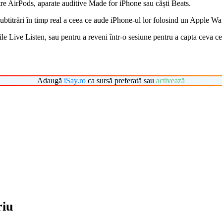
ătre AirPods, aparate auditive Made for iPhone sau căști Beats.
 subtitrări în timp real a ceea ce aude iPhone-ul lor folosind un Apple W
Live Listen, sau pentru a reveni într-o sesiune pentru a capta ceva ce ar
Adaugă
iSay.ro
ca sursă preferată sau
activează
riu