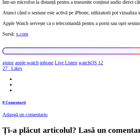
într-un microfon la distanță pentru a transmite conținut audio direct c
Atunci când o sesiune este activă pe iPhone, utilizatorii pot vizualiza
Apple Watch servește ca o telecomandă pentru a porni sau opri sesiunile 
Sursă:
x.com
ajutor
apple watch
iphone
Live Listen
watchOS 12
27
Likes
0 Comentarii
Adaugă un comentariu
Ți-a plăcut articolul? Lasă un comenta