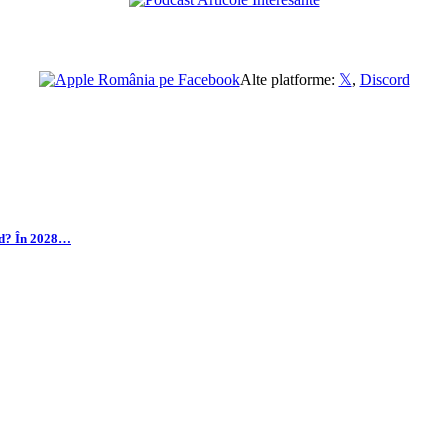
Alte platforme:
𝕏
,
Discord
ând? În 2028…