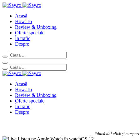
Acasă
How-To
Review & Unboxing
Oferte speciale
În trafic
Despre
Acasă
How-To
Review & Unboxing
Oferte speciale
În trafic
Despre
*dacă dai click și cumperi 