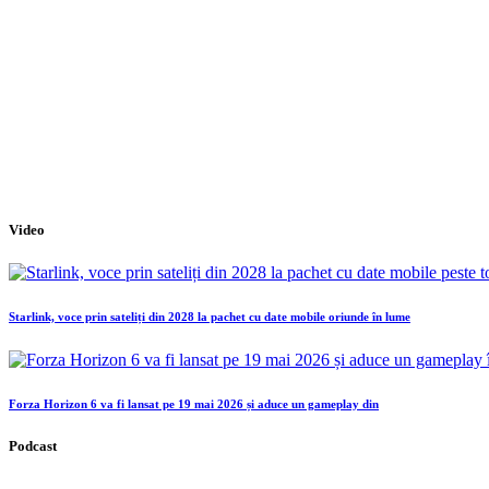
Video
Starlink, voce prin sateliți din 2028 la pachet cu date mobile oriunde în lume
Forza Horizon 6 va fi lansat pe 19 mai 2026 și aduce un gameplay din
Podcast