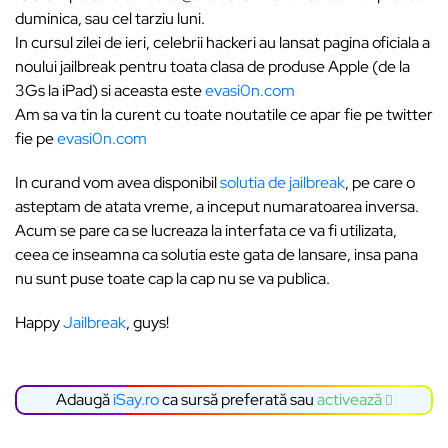
duminica, sau cel tarziu luni.
In cursul zilei de ieri, celebrii hackeri au lansat pagina oficiala a
noului jailbreak pentru toata clasa de produse Apple (de la
3Gs la iPad) si aceasta este
evasi0n.com
Am sa va tin la curent cu toate noutatile ce apar fie pe twitter
fie pe
evasi0n.com
In curand vom avea disponibil
solutia de jailbreak
, pe care o
asteptam de atata vreme, a inceput numaratoarea inversa.
Acum se pare ca se lucreaza la interfata ce va fi utilizata,
ceea ce inseamna ca solutia este gata de lansare, insa pana
nu sunt puse toate cap la cap nu se va publica.
Happy
Jailbreak
, guys!
Adaugă
iSay.ro
ca sursă preferată sau
activează