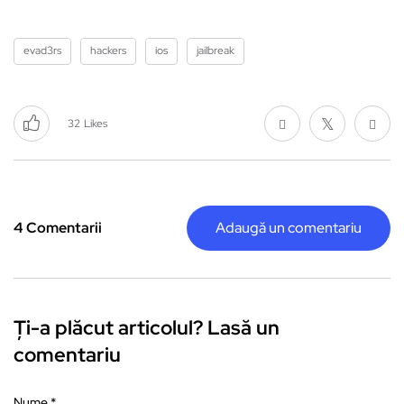
evad3rs
hackers
ios
jailbreak
32
Likes
4 Comentarii
Adaugă un comentariu
Ți-a plăcut articolul? Lasă un
comentariu
Nume
*