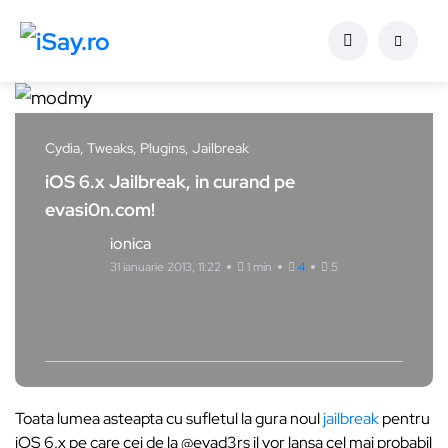
Cydia, Tweaks, Plugins, Jailbreak
iOS 6.x Jailbreak, in curand pe
evasi0n.com!
ionica
31 ianuarie 2013, 11:22
1 min
4
5
Toata lumea asteapta cu sufletul la gura noul
jailbreak
pentru
iOS 6.x pe care cei de la @evad3rs il vor lansa cel mai probabil