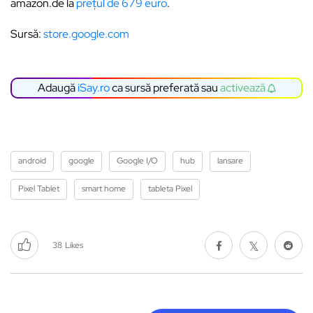
amazon.de la
prețul de 679 euro
.
Sursă:
store.google.com
Adaugă
iSay.ro
ca sursă preferată sau
activează
android
google
Google I/O
hub
lansare
Pixel Tablet
smart home
tableta Pixel
38
Likes