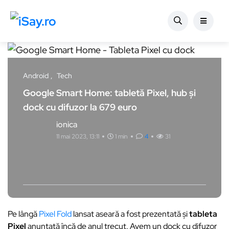
Android
Tech
Google Smart Home: tabletă Pixel, hub și
dock cu difuzor la 679 euro
ionica
11 mai 2023, 13:11
1 min
4
31
Pe lângă
Pixel Fold
lansat aseară a fost prezentată și
tableta
Pixel
anunțată încă de anul trecut. Avem un dock cu difuzor