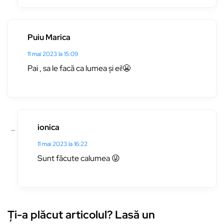
Puiu Marica
11 mai 2023 la 15:09
Pai , sa le facă ca lumea și ei!😬
ionica
11 mai 2023 la 16:22
Sunt făcute calumea 😜
Ți-a plăcut articolul? Lasă un