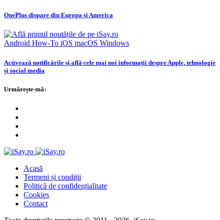
OnePlus dispare din Europa și America
Android
How-To
iOS
macOS
Windows
Activează notificările și află cele mai noi informații despre Apple, tehnologie
și social media
Urmărește-mă:
Acasă
Termeni și condiții
Politică de confidențialitate
Cookies
Contact