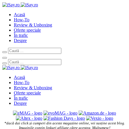
Acasă
How-To
Review & Unboxing
Oferte speciale
În trafic
Despre
Acasă
How-To
Review & Unboxing
Oferte speciale
În trafic
Despre
*dacă dai click și cumperi din aceste magazine online, vei susține acest blog.
Imaginile conțin linkuri afiliate către acestea. Mulțumesc!