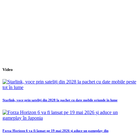
Video
Starlink, voce prin sateliți din 2028 la pachet cu date mobile oriunde în lume
Forza Horizon 6 va fi lansat pe 19 mai 2026 și aduce un gameplay din