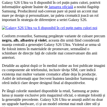
Galaxy S26 Ultra va fi disponibil în cel puțin patru culori, potrivit
informațiilor apărute înainte de
lansarea oficială
a noului flagship
Samsung. Producătorul sud-coreean pare să pună un accent mai
mare pe design și personalizare, iar paleta cromatică joacă un rol
important în strategia de diferențiere a seriei Galaxy S26.
Conform zvonurilor, Samsung pregătește variante de culoare precum
negru, alb, albastru și violet
, aceasta din urmă fiind considerată
nuanța centrală a generației Galaxy S26 Ultra. Violetul ar urma să
fie folosit intens în materialele de promovare, semnalând o
schimbare de direcție față de culorile mai conservatoare din anii
anteriori.
Detaliile au apărut după ce în mediul online au fost publicate imagini
cu componente ale telefonului, inclusiv tăvița SIM, care indică
existența mai multor variante cromatice aflate deja în producție.
Astfel de informații apar frecvent înaintea lansărilor Samsung și
oferă indicii clare despre designul final al dispozitivelor.
Pe lângă culorile standard disponibile la retail, Samsung ar putea
lansa și nuanțe exclusive prin magazinul oficial, o strategie folosită și
la generațiile precedente. Galaxy S26 Ultra se anunță astfel nu doar
un upgrade hardware, ci și un model orientat mai mult către stil și