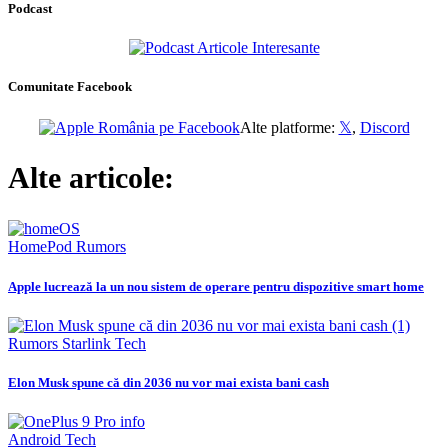
Podcast
Comunitate Facebook
Alte platforme:
𝕏
,
Discord
Alte articole:
HomePod
Rumors
Apple lucrează la un nou sistem de operare pentru dispozitive smart home
Rumors
Starlink
Tech
Elon Musk spune că din 2036 nu vor mai exista bani cash
Android
Tech