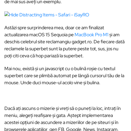
de mai sus aveți un exemplu.
Astăzi spre surprinderea mea, doar ce am finalizat
actualizarea macOS 15 Sequoia pe
MacBook Pro M1
și am
deschis celebrul site reclamangiu gadget.ro. De fiecare dată
reclamele la superbet sunt la putere peste tot, sus, jos nu
poți citi ceva că hop pariază la superbet.
Mai nou, există și un javascript cu o bulină roșie cu textul
superbet care se plimbă automat pe lângă cursorul tău de la
mouse. Unde duci mouse-ul acolo vine și bulina.
Dacă ați ascuns o mizerie și vreți să o puneți la loc, intrați în
meniu, alegeți reafișare și gata. Aștept implementarea
acestei opțiuni de ascundere a mizeriilor de pe siteuri și în
browserele aplicațiilor, gen FB, Google, News, Instagram,