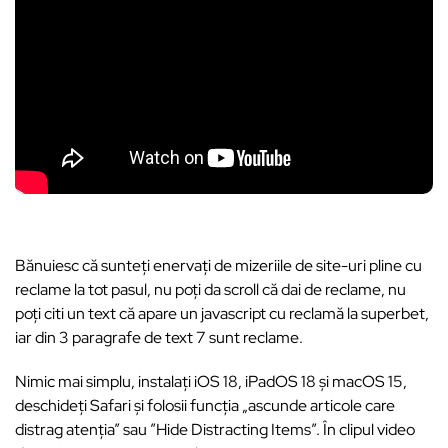
Bănuiesc că sunteți enervați de mizeriile de site-uri pline cu
reclame la tot pasul, nu poți da scroll că dai de reclame, nu
poți citi un text că apare un javascript cu reclamă la superbet,
iar din 3 paragrafe de text 7 sunt reclame.
Nimic mai simplu, instalați iOS 18, iPadOS 18 și macOS 15,
deschideți Safari și folosii funcția „ascunde articole care
distrag atenția” sau ”Hide Distracting Items”. În clipul video