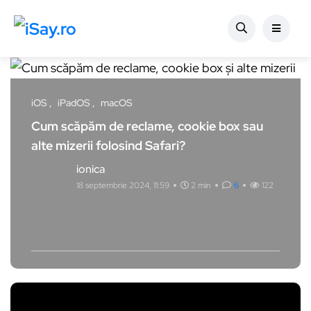
iOS
iPadOS
macOS
Cum scăpăm de reclame, cookie box sau
alte mizerii folosind Safari?
ionica
18 septembrie 2024, 11:59
2 min
6
122