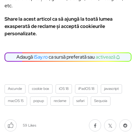
etc.
Share la acest articol ca să ajungă la toată lumea
exasperată de reclame și acceptă cookieurile
personalizate.
Adaugă
iSay.ro
ca sursă preferată sau
activează
Ascunde
cookie box
iOS 18
iPadOS 18
javascript
macOS 15
popup
reclame
safari
Sequoia
59
Likes