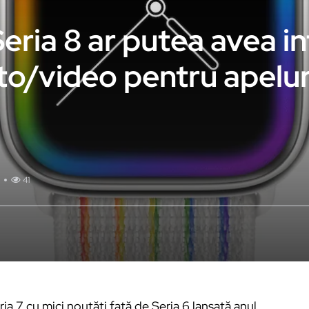
eria 8 ar putea avea i
to/video pentru apelur
41
a 7 cu mici noutăți față de Seria 6 lansată anul