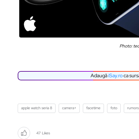
Photo: te
Adaugă
iSay.ro
ca surs
apple watch seria 8
camera+
facetime
foto
rumors
47
Likes