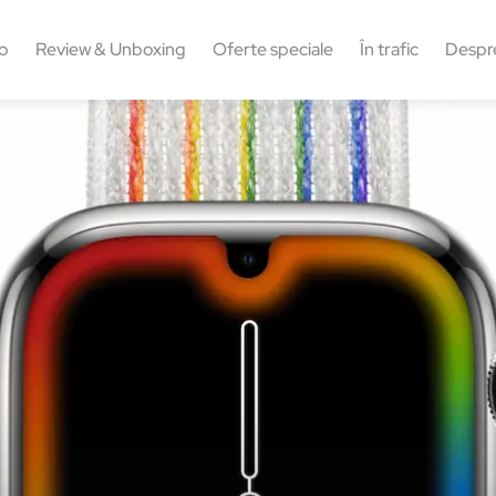
o
Review & Unboxing
Oferte speciale
În trafic
Despr