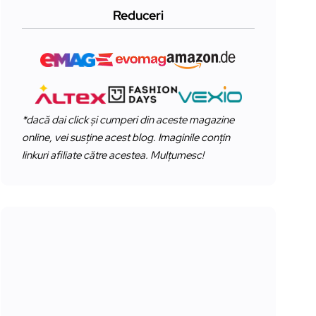
Reduceri
*dacă dai click și cumperi din aceste magazine
online, vei susține acest blog. Imaginile conțin
linkuri afiliate către acestea. Mulțumesc!