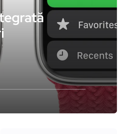
ntegrată
i