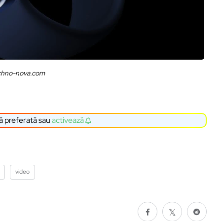
chno-nova.com
ă preferată sau
activează
video