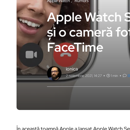
Apple Watch
Rumors
Apple Watch S
și o cameră fo
FaceTime
ionica
2 noiembrie 2021, 14:27
1 min
0
În această toamnă Apple a lansat Apple Watch Seri