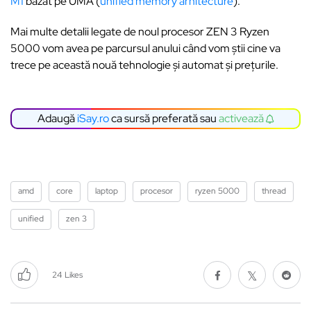
M1
bazat pe UMA (
unified memory arhitecture
).
Mai multe detalii legate de noul procesor ZEN 3 Ryzen
5000 vom avea pe parcursul anului când vom știi cine va
trece pe această nouă tehnologie și automat și prețurile.
Adaugă
iSay.ro
ca sursă preferată sau
activează
amd
core
laptop
procesor
ryzen 5000
thread
unified
zen 3
24
Likes