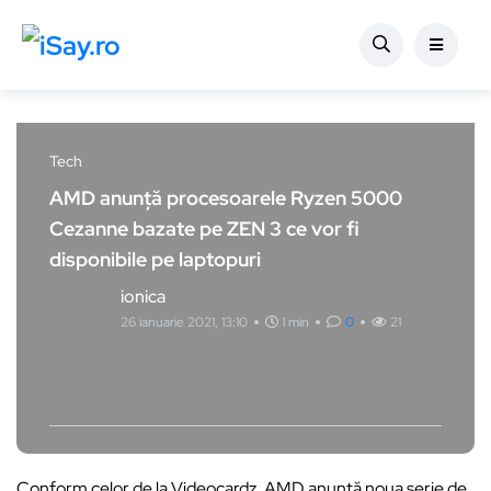
Tech
AMD anunță procesoarele Ryzen 5000
Cezanne bazate pe ZEN 3 ce vor fi
disponibile pe laptopuri
ionica
26 ianuarie 2021, 13:10
1 min
0
21
Conform celor de la Videocardz, AMD anunță noua serie de