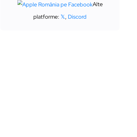
Alte
platforme:
𝕏
,
Discord