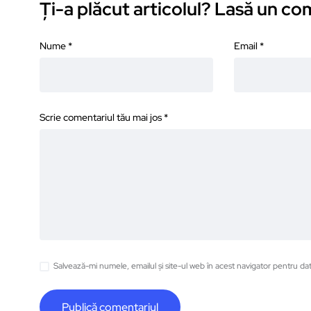
Ți-a plăcut articolul? Lasă un c
Nume
*
Email
*
Scrie comentariul tău mai jos
*
Salvează-mi numele, emailul și site-ul web în acest navigator pentru da