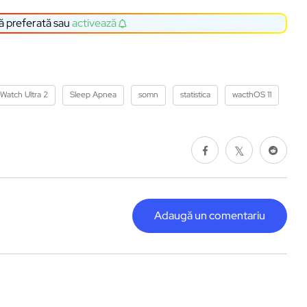
ă preferată sau
activează
Watch Ultra 2
Sleep Apnea
somn
statistica
wacthOS 11
Adaugă un comentariu