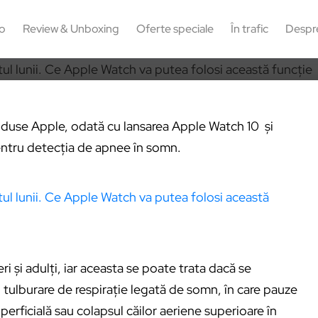
0
48
o
Review & Unboxing
Oferte speciale
În trafic
Despr
oduse Apple, odată cu lansarea Apple Watch 10 și
pentru detecția de apnee în somn.
i și adulți, iar aceasta se poate trata dacă se
tulburare de respirație legată de somn, în care pauze
uperficială sau colapsul căilor aeriene superioare în