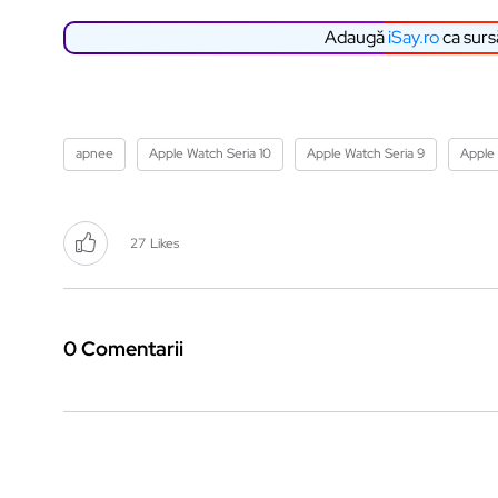
Adaugă
iSay.ro
ca surs
apnee
Apple Watch Seria 10
Apple Watch Seria 9
Apple 
27
Likes
0 Comentarii