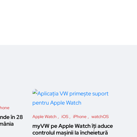
Phone
inde în 28
Apple Watch
iOS
iPhone
watchOS
omânia
myVW pe Apple Watch îţi aduce
controlul maşinii la încheietură