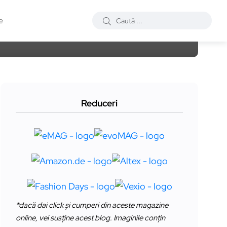
e
Reduceri
*dacă dai click și cumperi din aceste magazine
online, vei susține acest blog. Imaginile conțin