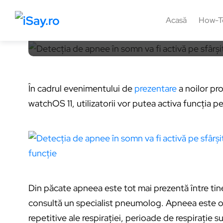
11 septembrie 2024, 10:57
2 min
Acasă
How-T
În cadrul evenimentului de
prezentare
a noilor pr
watchOS 11, utilizatorii vor putea activa funcția 
Din păcate apneea este tot mai prezentă între tiner
consultă un specialist pneumolog. Apneea este o 
repetitive ale respirației, perioade de respirație s