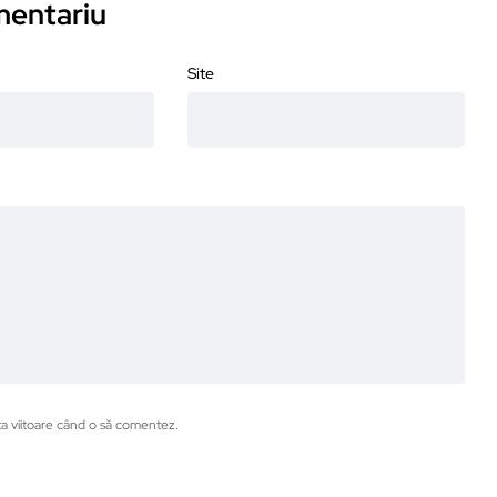
omentariu
Site
ta viitoare când o să comentez.