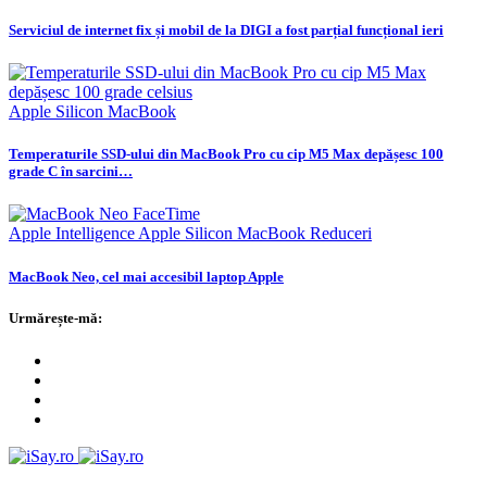
Serviciul de internet fix și mobil de la DIGI a fost parțial funcțional ieri
Apple Silicon
MacBook
Temperaturile SSD‑ului din MacBook Pro cu cip M5 Max depășesc 100
grade C în sarcini…
Apple Intelligence
Apple Silicon
MacBook
Reduceri
MacBook Neo, cel mai accesibil laptop Apple
Urmărește-mă: