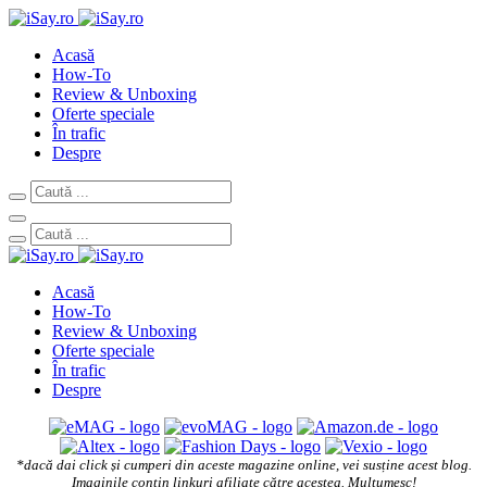
Acasă
How-To
Review & Unboxing
Oferte speciale
În trafic
Despre
Acasă
How-To
Review & Unboxing
Oferte speciale
În trafic
Despre
*dacă dai click și cumperi din aceste magazine online, vei susține acest blog.
Imaginile conțin linkuri afiliate către acestea. Mulțumesc!