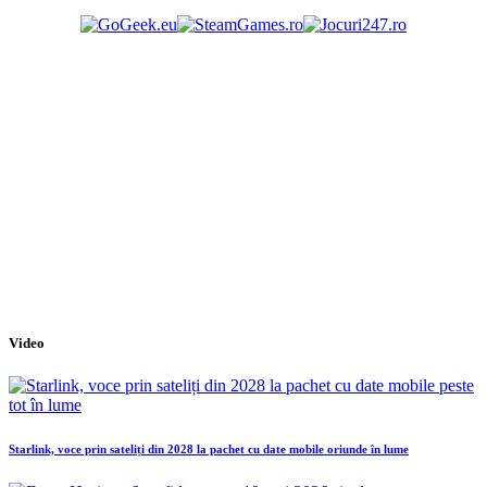
Video
Starlink, voce prin sateliți din 2028 la pachet cu date mobile oriunde în lume