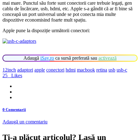
mai mare. Punctul său forte sunt conectorii care trebuie legați, gen
cablu de încărcare, usb, hdmi, etc. Apple s-a gândit că ar fi bine să
conceapă un port universal unde se pot conecta mia multe
dispozitive economisind foarte mult spațiu.
Apple pune la dispoziție următorii conectori:
Adaugă
iSay.ro
ca sursă preferată sau
activează
12inch
adaptori
apple
conectori
hdmi
macbook
retina
usb
usb-c
25
Likes
0 Comentarii
Adaugă un comentariu
Ți-a plăcut articolul? Lasă un