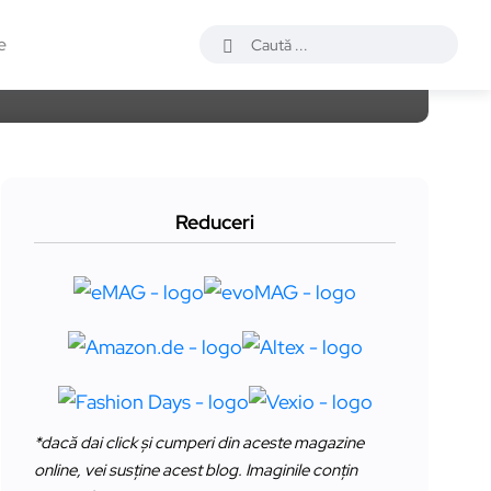
e
Reduceri
*dacă dai click și cumperi din aceste magazine
online, vei susține acest blog. Imaginile conțin