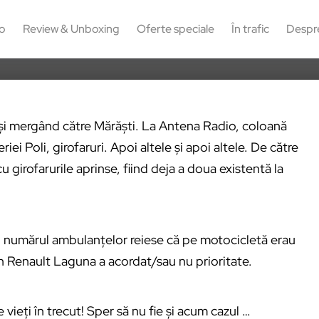
8
o
Review & Unboxing
Oferte speciale
În trafic
Despr
 și mergând către Mărăști. La Antena Radio, coloană
riei Poli, girofaruri. Apoi altele și apoi altele. De către
girofarurile aprinse, fiind deja a doua existentă la
 și numărul ambulanțelor reiese că pe motocicletă erau
un Renault Laguna a acordat/sau nu prioritate.
vieți în trecut! Sper să nu fie și acum cazul …