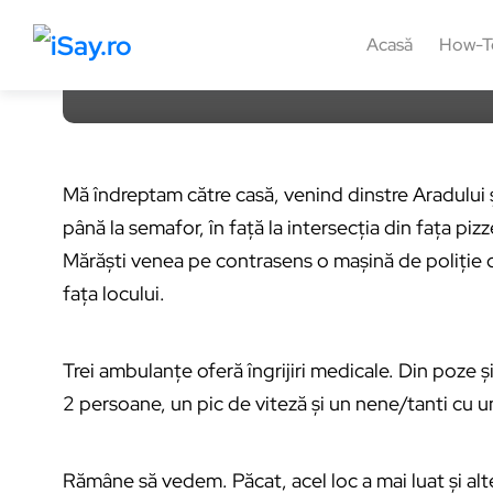
8 noiembrie 2015, 19:49
1 min
0
Acasă
How-T
Mă îndreptam către casă, venind dinstre Aradului
până la semafor, în față la intersecția din fața pizze
Mărăști venea pe contrasens o mașină de poliție cu 
fața locului.
Trei ambulanțe oferă îngrijiri medicale. Din poze
2 persoane, un pic de viteză și un nene/tanti cu 
Rămâne să vedem. Păcat, acel loc a mai luat și alte 