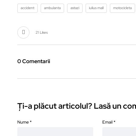
accident
ambulanta
astazi
iulius mall
motocicleta
21
Likes
0 Comentarii
Ți-a plăcut articolul? Lasă un c
Nume
*
Email
*