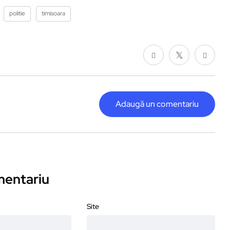
politie
timisoara
Adaugă un comentariu
omentariu
Site