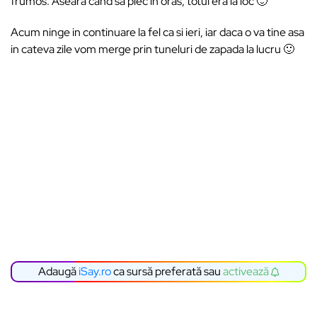
frumos. Aseara cand sa plec in oras, totul era la loc 🙂
Acum ninge in continuare la fel ca si ieri, iar daca o va tine asa
in cateva zile vom merge prin tuneluri de zapada la lucru 🙂
Adaugă
iSay.ro
ca sursă preferată sau
activează