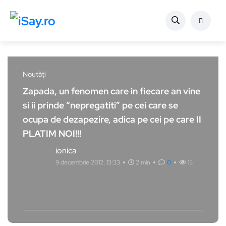
Noutăți
Zapada, un fenomen care in fiecare an vine
si ii prinde “nepregatiti” pe cei care se
ocupa de dezapezire, adica pe cei pe care II
PLATIM NOI!!!
ionica
9 decembrie 2012, 13:33
2 min
0
15