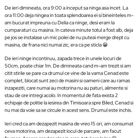
De ieri dimineata, ora 9:00 a inceput sa ninga asa incet. La
ora 11:00 deja ningea in toata splendoarea ei si bineinteles m-
am bucurat impreuna cu Delia ca ninge, desi eram la
cumparaturi cu masina. In cateva minute totul a fost alb, deja
pe jos se instalase un mic polei de nu puteai merge drept cu
masina, de frana nici numai zic, era ca pe sticla 😀
De ieri ninge incontinuu, zapada trece in unele locuri de
50cm, poate chiar 1m. De dimineata cand m-am trezit si am
citit stirile se pare ca drumul ce vine de la vama Cenad este
complet, blocat sunt zeci de masini si oameni care au ramas
inzapeziti, care numai au motorina nu au paturi, alimente si
stau de ore intregi acolo. In momentul de fata exista 2
echipaje de politie la iesirea din Timisoara spre Biled, Cenad si
nu mai da voie sa se circule in acest sens. Drumul este inchis.
Ieri cred ca am dezapezit masina de vreo 15 ori, am consumat
ceva motorina, am dezapezit locul de parcare, am facut