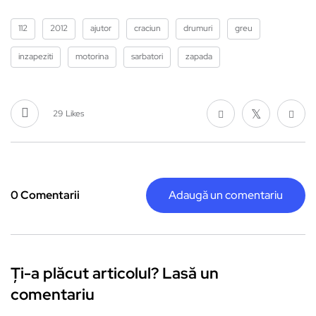
112
2012
ajutor
craciun
drumuri
greu
inzapeziti
motorina
sarbatori
zapada
29
Likes
0 Comentarii
Adaugă un comentariu
Ți-a plăcut articolul? Lasă un
comentariu