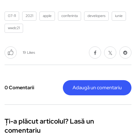
07-11
2021
apple
conferinta
developers
iunie
wwdc21
19
Likes
0 Comentarii
Adaugă un comentariu
Ți-a plăcut articolul? Lasă un
comentariu