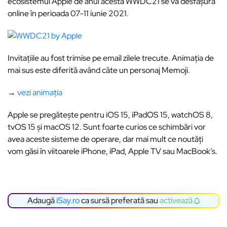
ecosistemul Apple de anul acesta WWDC21 se va desfășura
online în perioada 07-11 iunie 2021.
Invitațiile au fost trimise pe email zilele trecute. Animația de
mai sus este diferită având câte un personaj Memoji.
→
vezi animația
Apple se pregătește pentru iOS 15, iPadOS 15, watchOS 8,
tvOS 15 și macOS 12. Sunt foarte curios ce schimbări vor
avea aceste sisteme de operare, dar mai mult ce noutăți
vom găsi în viitoarele iPhone, iPad, Apple TV sau MacBook’s.
Adaugă
iSay.ro
ca sursă preferată sau
activează