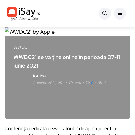
WWDC
WWDC21 se va ține online în perioada 07-11
iunie 2021
ionica
31 martie 2021, 11:54
1 min
0
16
Conferința dedicată dezvoltatorilor de aplicații pentru